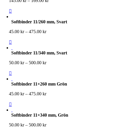
Prisintervall:
145.00
kr
–
169.00
kr
145.00 kr
till
169.00 kr
Softbinder 11/260 mm, Svart
Prisintervall:
45.00
kr
–
475.00
kr
45.00 kr
till
475.00 kr
Softbinder 11/340 mm, Svart
Prisintervall:
50.00
kr
–
500.00
kr
50.00 kr
till
500.00 kr
Softbinder 11×260 mm Grön
Prisintervall:
45.00
kr
–
475.00
kr
45.00 kr
till
475.00 kr
Softbinder 11×340 mm, Grön
Prisintervall:
50.00
kr
–
500.00
kr