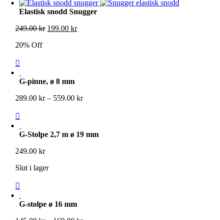
Elastisk snodd Snugger
Det
Det
249.00
kr
199.00
kr
ursprungliga
nuvarande
20% Off
priset
priset
var:
är:
249.00 kr.
199.00 kr.
G-pinne, ø 8 mm
Prisintervall:
289.00
kr
–
559.00
kr
289.00 kr
till
559.00 kr
G-Stolpe 2,7 m ø 19 mm
249.00
kr
Slut i lager
G-stolpe ø 16 mm