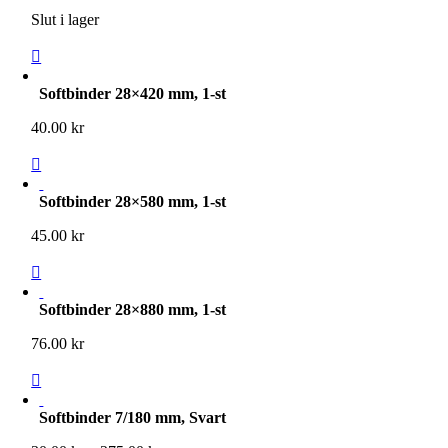
50.00 kr
Slut i lager
till
500.00 kr
Softbinder 28×420 mm, 1-st
40.00
kr
Softbinder 28×580 mm, 1-st
45.00
kr
Softbinder 28×880 mm, 1-st
76.00
kr
Softbinder 7/180 mm, Svart