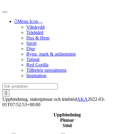
Fortsätt
till
innehållet
Menu Icon
Viltskydd
Trädgård
Hus & Hem
Sport
Djur
Bygg, mark & anläggning
Tubnät
Red Gorilla
Tillbehör uppsättning
Inspiration
Sök
efter:
Uppbindning, staketpinnar och trädstöd
AKA
2022-03-
01T07:52:53+00:00
Uppbindning
Pinnar
Stöd