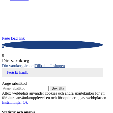
ALLOX AB
Lunnagårdsgatan 1
431 90 Mölndal
Tfn: 031-719 68 90
E-post: info@allox.se
Page load link
0
0
Din varukorg
Din varukorg är tom
Tillbaka till shopen
Fortsätt handla
Ange rabattkod
Bekräfta
Allox webbplats använder cookies och andra spårtekniker för att
förbättra användarupplevelsen och för optimering av webbplatsen.
Inställningar
Ok
Statistik och analys