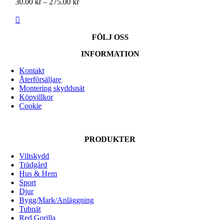
Prisintervall:
30.00
kr
–
275.00
kr
30.00 kr
till
275.00 kr
FÖLJ OSS
INFORMATION
Kontakt
Återförsäljare
Montering skyddsnät
Köpvillkor
Cookie
PRODUKTER
Viltskydd
Trädgård
Hus & Hem
Sport
Djur
Bygg/Mark/Anläggning
Tubnät
Red Gorilla