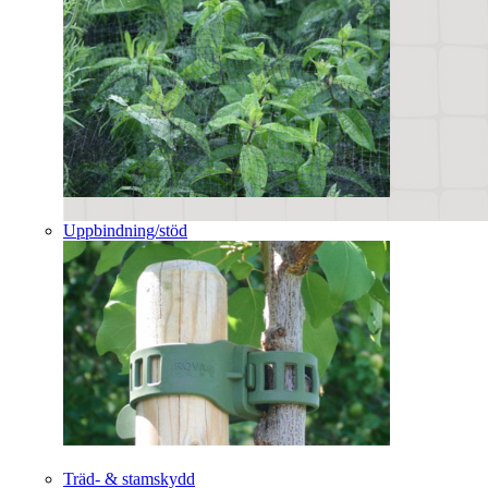
Uppbindning/stöd
Träd- & stamskydd