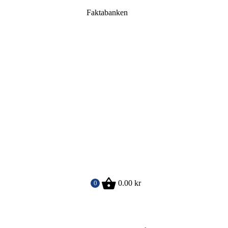
Faktabanken
0.00
kr
0