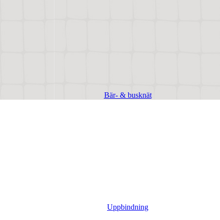
Bär- & busknät
Uppbindning