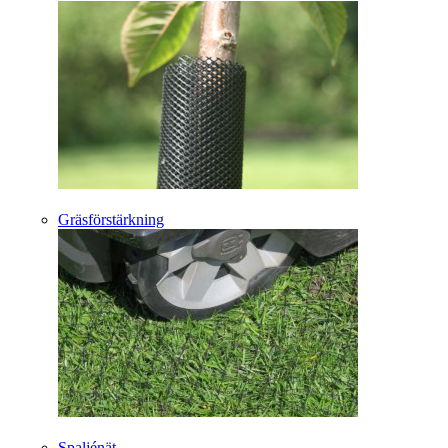
Gräsförstärkning
Spaljénät