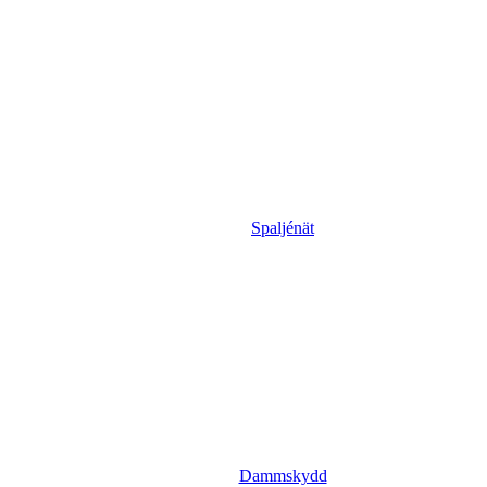
Spaljénät
Dammskydd