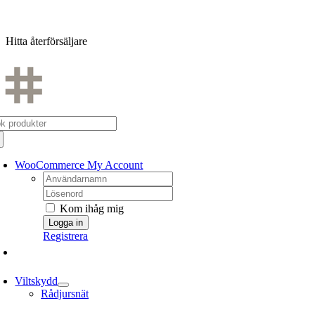
Fortsätt
till
Hitta återförsäljare
innehållet
k
er:
WooCommerce My Account
Username:
Password:
Kom ihåg mig
Registrera
Viltskydd
Rådjursnät