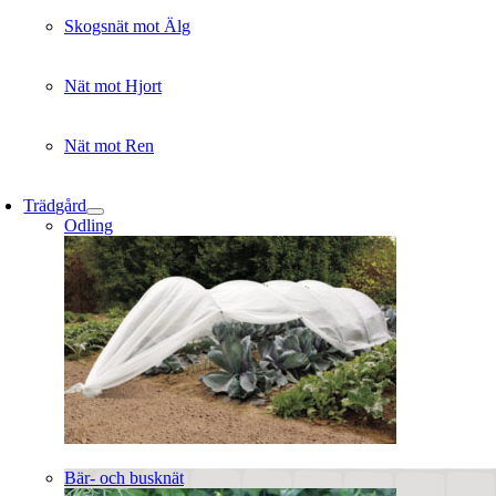
Skogsnät mot Älg
Nät mot Hjort
Nät mot Ren
Trädgård
Odling
Bär- och busknät