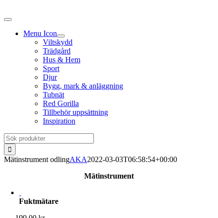
Fortsätt
till
innehållet
Menu Icon
Viltskydd
Trädgård
Hus & Hem
Sport
Djur
Bygg, mark & anläggning
Tubnät
Red Gorilla
Tillbehör uppsättning
Inspiration
Sök
efter:
Mätinstrument odling
AKA
2022-03-03T06:58:54+00:00
Mätinstrument
Fuktmätare
199.00
kr