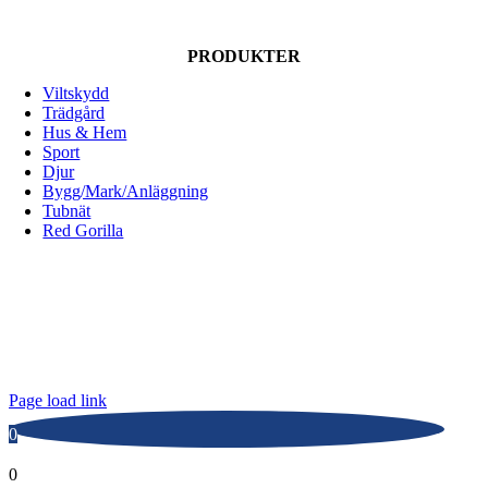
PRODUKTER
Viltskydd
Trädgård
Hus & Hem
Sport
Djur
Bygg/Mark/Anläggning
Tubnät
Red Gorilla
ALLOX AB
Lunnagårdsgatan 1
431 90 Mölndal
Tfn: 031-719 68 90
E-post: info@allox.se
Page load link
0
0