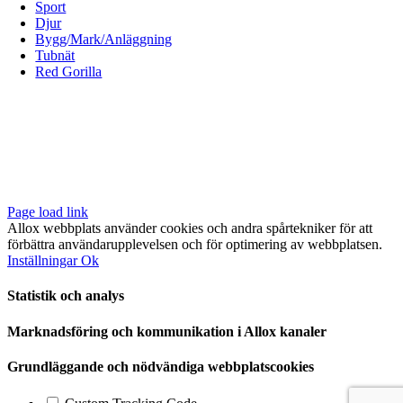
Sport
Djur
Bygg/Mark/Anläggning
Tubnät
Red Gorilla
ALLOX AB
Lunnagårdsgatan 1
431 90 Mölndal
Tfn: 031-719 68 90
E-post: info@allox.se
Page load link
Allox webbplats använder cookies och andra spårtekniker för att
förbättra användarupplevelsen och för optimering av webbplatsen.
Inställningar
Ok
Statistik och analys
Marknadsföring och kommunikation i Allox kanaler
Grundläggande och nödvändiga webbplatscookies