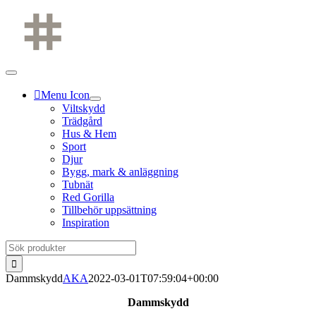
Fortsätt
till
innehållet
Menu Icon
Viltskydd
Trädgård
Hus & Hem
Sport
Djur
Bygg, mark & anläggning
Tubnät
Red Gorilla
Tillbehör uppsättning
Inspiration
Sök
efter:
Dammskydd
AKA
2022-03-01T07:59:04+00:00
Dammskydd