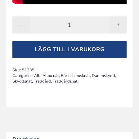
Skyddsnät
2B,
4x5
LÄGG TILL I VARUKORG
m
mängd
SKU:
51335
Categories:
Alla Allox nät
,
Bär och busknät
,
Dammskydd
,
Skyddsnät
,
Trädgård
,
Trädgårdsnät