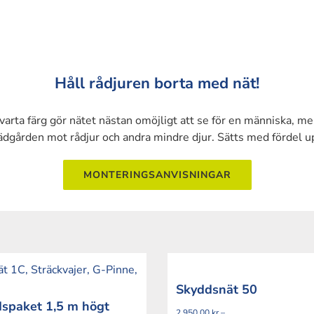
Håll rådjuren borta med nät!
arta färg gör nätet nästan omöjligt att se för en människa, me
ädgården mot rådjur och andra mindre djur. Sätts med förde
MONTERINGSANVISNINGAR
Skyddsnät 50
dspaket 1,5 m högt
2,950.00
kr
–