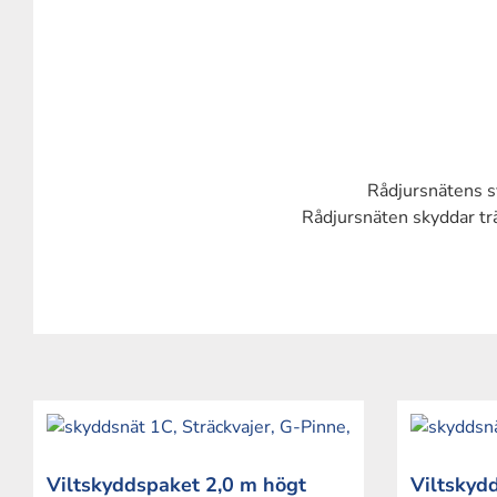
Rådjursnätens sv
Rådjursnäten skyddar tr
Viltskyddspaket 2,0 m högt
Viltskyd