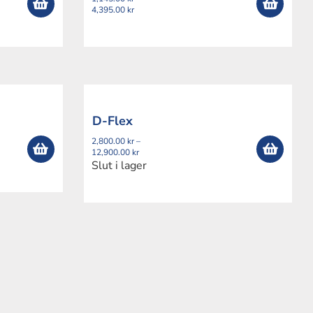
Prisintervall:
4,395.00
kr
1,145.00 kr
till
4,395.00 kr
D-Flex
2,800.00
kr
–
Prisintervall:
12,900.00
kr
2,800.00 kr
Slut i lager
till
12,900.00 kr