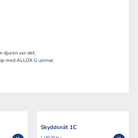
n djuren ser det.
l upp med ALLOX
G-pinnar
.
Skyddsnät 1C
1,145.00
kr
–