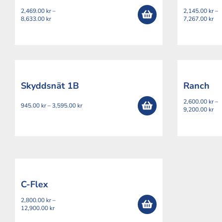
2,469.00
kr
–
2,145.00
kr
–
Prisintervall:
Pri
8,633.00
kr
7,267.00
kr
2,469.00 kr
2,1
till
till
8,633.00 kr
7,2
Skyddsnät 1B
Ranch
2,600.00
kr
–
Prisintervall:
945.00
kr
–
3,595.00
kr
Pri
9,200.00
kr
945.00 kr
2,6
till
till
3,595.00 kr
9,2
C-Flex
2,800.00
kr
–
Prisintervall:
12,900.00
kr
2,800.00 kr