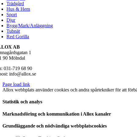
Trädgård
Hus & Hem
Sport
Djur
Bygg/Mark/Anläggning
Tubnät
Red Gorilla
LLOX AB
nnagårdsgatan 1
1 90 Mölndal
n: 031-719 68 90
post: info@allox.se
Page load link
Allox webbplats använder cookies och andra spårtekniker för att för
Statistik och analys
Marknadsföring och kommunikation i Allox kanaler
Grundläggande och nödvändiga webbplatscookies