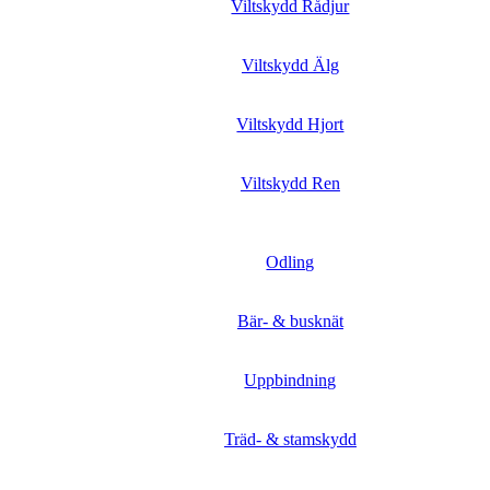
Viltskydd Rådjur
Viltskydd Älg
Viltskydd Hjort
Viltskydd Ren
Odling
Bär- & busknät
Uppbindning
Träd- & stamskydd