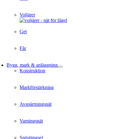
Voljärer
Get
Får
Bygg, mark & anläggning
Konstruktion
Markförstärkning
Avspärrningsnät
Varningsnät
Snöstängsel