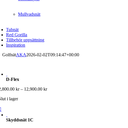
Mullvadsnät
Tubnät
Red Gorilla
Tillbehör uppsättning
Inspiration
Golfnät
AKA
2026-02-02T09:14:47+00:00
D-Flex
Prisintervall:
2,800.00
kr
–
12,900.00
kr
2,800.00 kr
Slut i lager
till
12,900.00 kr
Skyddsnät 1C