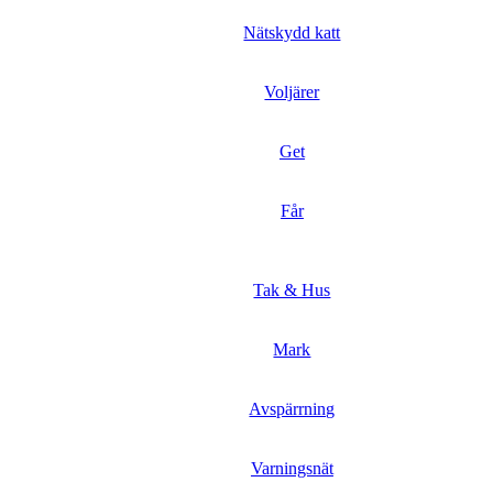
Nätskydd katt
Voljärer
Get
Får
Tak & Hus
Mark
Avspärrning
Varningsnät