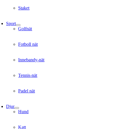
Staket
Sport
Golfnät
Fotboll nät
Innebandy-nät
Tennis-nät
Padel nät
Djur
Hund
Katt