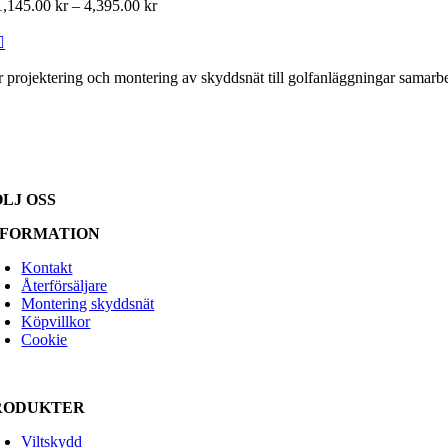
Prisintervall:
1,145.00
kr
–
4,395.00
kr
1,145.00 kr
till
4,395.00 kr
r projektering och montering av skyddsnät till golfanläggningar samarb
ÖLJ OSS
NFORMATION
Kontakt
Återförsäljare
Montering skyddsnät
Köpvillkor
Cookie
RODUKTER
Viltskydd