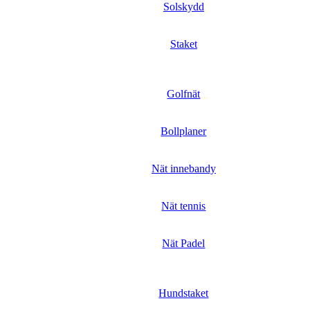
Solskydd
Staket
Golfnät
Bollplaner
Nät innebandy
Nät tennis
Nät Padel
Hundstaket