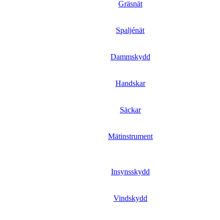
Gräsnät
Spaljénät
Dammskydd
Handskar
Säckar
Mätinstrument
Insynsskydd
Vindskydd