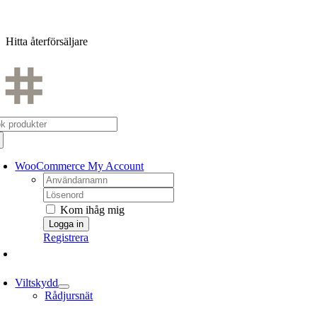
Fortsätt
till
Hitta återförsäljare
innehållet
k
er:
WooCommerce My Account
Username:
Password:
Kom ihåg mig
Registrera
Viltskydd
Rådjursnät