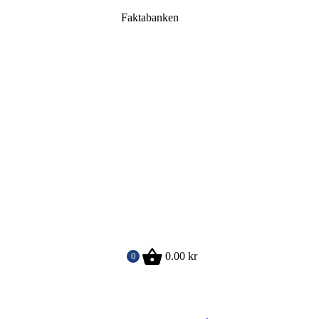
Faktabanken
0.00
kr
0