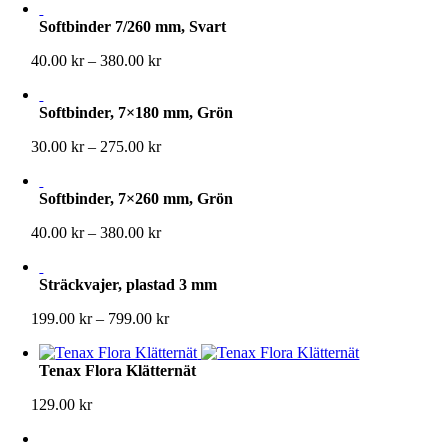
till
Softbinder 7/260 mm, Svart
275.00 kr
Prisintervall:
40.00
kr
–
380.00
kr
40.00 kr
till
Softbinder, 7×180 mm, Grön
380.00 kr
Prisintervall:
30.00
kr
–
275.00
kr
30.00 kr
till
Softbinder, 7×260 mm, Grön
275.00 kr
Prisintervall:
40.00
kr
–
380.00
kr
40.00 kr
till
Sträckvajer, plastad 3 mm
380.00 kr
Prisintervall:
199.00
kr
–
799.00
kr
199.00 kr
till
Tenax Flora Klätternät
799.00 kr
129.00
kr