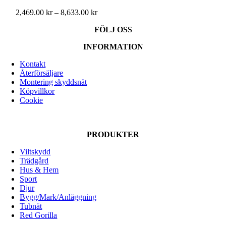
Prisintervall:
2,469.00
kr
–
8,633.00
kr
2,469.00 kr
FÖLJ OSS
till
8,633.00 kr
INFORMATION
Kontakt
Återförsäljare
Montering skyddsnät
Köpvillkor
Cookie
PRODUKTER
Viltskydd
Trädgård
Hus & Hem
Sport
Djur
Bygg/Mark/Anläggning
Tubnät
Red Gorilla