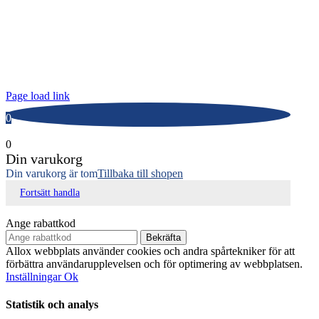
ALLOX AB
Lunnagårdsgatan 1
431 90 Mölndal
Tfn: 031-719 68 90
E-post: info@allox.se
Page load link
0
0
Din varukorg
Din varukorg är tom
Tillbaka till shopen
Fortsätt handla
Ange rabattkod
Bekräfta
Allox webbplats använder cookies och andra spårtekniker för att
förbättra användarupplevelsen och för optimering av webbplatsen.
Inställningar
Ok
Statistik och analys