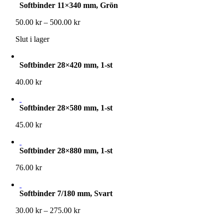
Softbinder 11×340 mm, Grön
475.00 kr
Prisintervall:
50.00
kr
–
500.00
kr
50.00 kr
Slut i lager
till
500.00 kr
Softbinder 28×420 mm, 1-st
40.00
kr
Softbinder 28×580 mm, 1-st
45.00
kr
Softbinder 28×880 mm, 1-st
76.00
kr
Softbinder 7/180 mm, Svart
Prisintervall:
30.00
kr
–
275.00
kr
30.00 kr