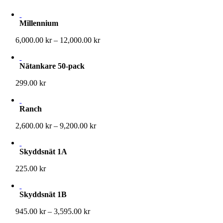
Millennium
Prisintervall:
6,000.00
kr
–
12,000.00
kr
6,000.00 kr
till
Nätankare 50-pack
12,000.00 kr
299.00
kr
Ranch
Prisintervall:
2,600.00
kr
–
9,200.00
kr
2,600.00 kr
till
Skyddsnät 1A
9,200.00 kr
225.00
kr
Skyddsnät 1B
Prisintervall:
945.00
kr
–
3,595.00
kr
945.00 kr