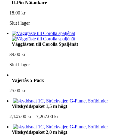
U-Pin Nätankare
18.00
kr
Slut i lager
Väggfästen till Corolla Spaljénät
89.00
kr
Slut i lager
Vajerlås 5-Pack
25.00
kr
Viltskyddspaket 1,5 m högt
Prisintervall:
2,145.00
kr
–
7,267.00
kr
2,145.00 kr
till
Viltskyddspaket 2,0 m högt
7,267.00 kr