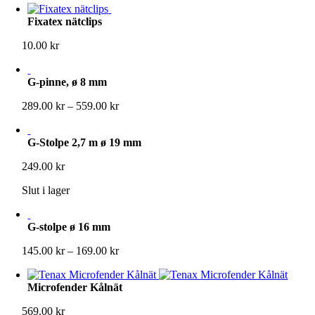
till
Fixatex nätclips
5,600.00 kr
10.00
kr
G-pinne, ø 8 mm
Prisintervall:
289.00
kr
–
559.00
kr
289.00 kr
till
G-Stolpe 2,7 m ø 19 mm
559.00 kr
249.00
kr
Slut i lager
G-stolpe ø 16 mm
Prisintervall:
145.00
kr
–
169.00
kr
145.00 kr
till
Microfender Kålnät
169.00 kr
569.00
kr