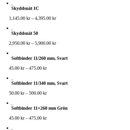
till
Skyddsnät 1C
3,595.00 kr
Prisintervall:
1,145.00
kr
–
4,395.00
kr
1,145.00 kr
till
Skyddsnät 50
4,395.00 kr
Prisintervall:
2,950.00
kr
–
5,900.00
kr
2,950.00 kr
till
Softbinder 11/260 mm, Svart
5,900.00 kr
Prisintervall:
45.00
kr
–
475.00
kr
45.00 kr
till
Softbinder 11/340 mm, Svart
475.00 kr
Prisintervall:
50.00
kr
–
500.00
kr
50.00 kr
till
Softbinder 11×260 mm Grön
500.00 kr
Prisintervall:
45.00
kr
–
475.00
kr
45.00 kr
till