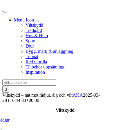
Fortsätt
till
innehållet
Menu Icon
Viltskydd
Trädgård
Hus & Hem
Sport
Djur
Bygg, mark & anläggning
Tubnät
Red Gorilla
Tillbehör uppsättning
Inspiration
Sök
efter:
Viltskydd – nät mot rådjur, älg och vilt
AKA
2025-03-
28T16:44:33+00:00
Viltskydd
ådjur