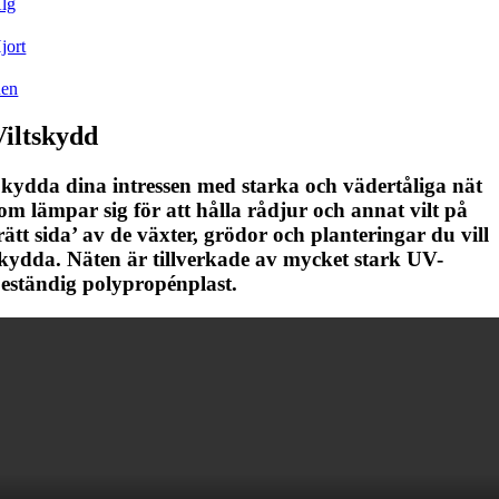
lg
jort
en
Viltskydd
kydda dina intressen med starka och vädertåliga nät
om lämpar sig för att hålla rådjur och annat vilt på
rätt sida’ av de växter, grödor och planteringar du vill
kydda. Näten är tillverkade av mycket stark UV-
eständig polypropénplast.