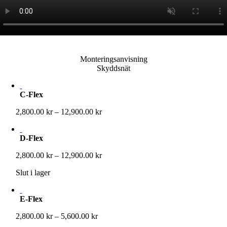
Monteringsanvisning
Skyddsnät
C-Flex
Prisintervall:
2,800.00
kr
–
12,900.00
kr
2,800.00 kr
till
D-Flex
12,900.00 kr
Prisintervall:
2,800.00
kr
–
12,900.00
kr
2,800.00 kr
Slut i lager
till
12,900.00 kr
E-Flex
Prisintervall:
2,800.00
kr
–
5,600.00
kr
2,800.00 kr