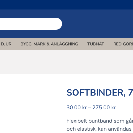
DJUR
BYGG, MARK & ANLÄGGNING
TUBNÄT
RED GOR
SOFTBINDER, 
Prisinte
30.00
kr
–
275.00
kr
30.00 
Flexibelt buntband som gå
till
275.00
och elastisk, kan användas 