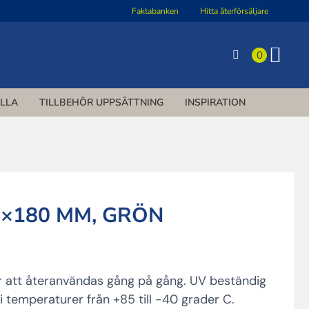
Faktabanken
Hitta återförsäljare
0
ILLA
TILLBEHÖR UPPSÄTTNING
INSPIRATION
7×180 MM, GRÖN
rvall:
kr
r att återanvändas gång på gång. UV beständig
 kr
i temperaturer från +85 till -40 grader C.