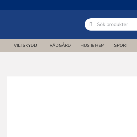
Fortsätt
till
innehållet
Sök
efter:
VILTSKYDD
TRÄDGÅRD
HUS & HEM
SPORT