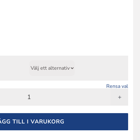
Rensa val
Softbinder,
7x180
mm,
ÄGG TILL I VARUKORG
Grön
mängd