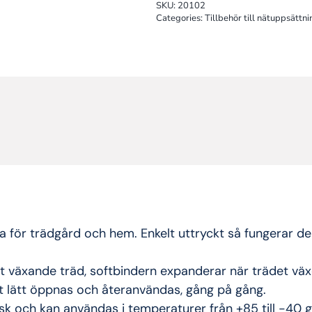
SKU:
20102
Categories:
Tillbehör till nätuppsättni
eda för trädgård och hem. Enkelt uttryckt så fungerar 
 växande träd, softbindern expanderar när trädet väx
et lätt öppnas och återanvändas, gång på gång.
sk och kan användas i temperaturer från +85 till -40 g