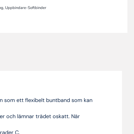
ng
,
Uppbindare-Softbinder
den som ett flexibelt buntband som kan
er och lämnar trädet oskatt. När
rader C.