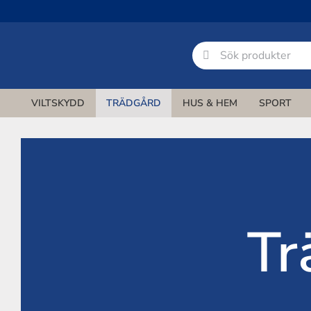
Fortsätt
till
innehållet
Sök
efter:
VILTSKYDD
TRÄDGÅRD
HUS & HEM
SPORT
Tr