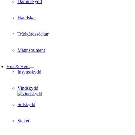
Dammskydd
Handskar
Trädgårdssäckar
Mätinstrument
Hus & Hem
Insynsskydd
Vindskydd
Solskydd
Staket