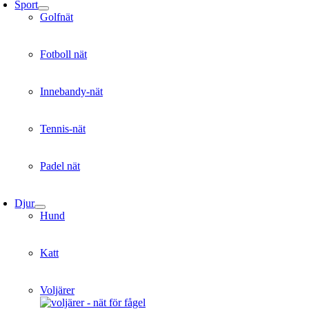
Sport
Golfnät
Fotboll nät
Innebandy-nät
Tennis-nät
Padel nät
Djur
Hund
Katt
Voljärer