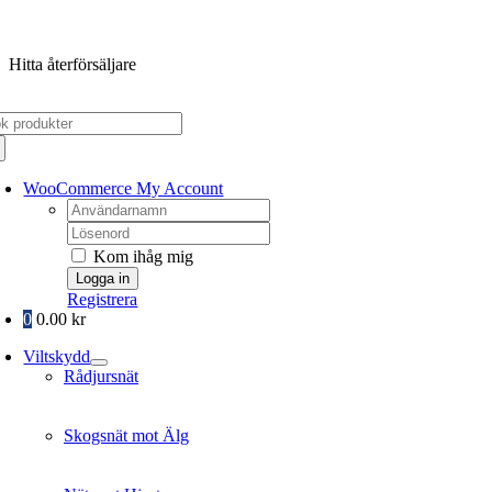
Fortsätt
till
Hitta återförsäljare
innehållet
k
er:
WooCommerce My Account
Username:
Password:
Kom ihåg mig
Registrera
0
0.00
kr
Viltskydd
Rådjursnät
Skogsnät mot Älg