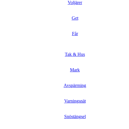
Voljärer
Get
Får
Tak & Hus
Mark
Avspärrning
Varningsnät
Snöstängsel