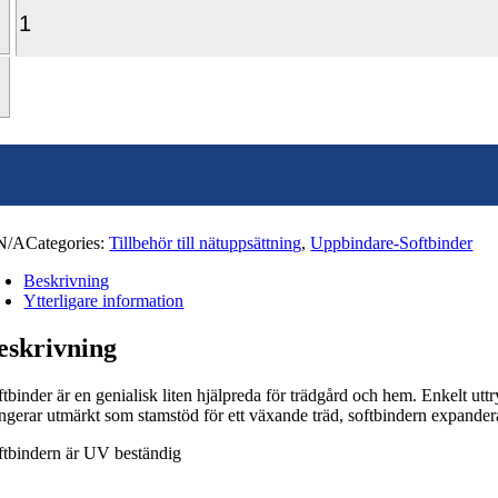
Softbinder
7/260
mm,
Svart
mängd
N/A
Categories:
Tillbehör till nätuppsättning
,
Uppbindare-Softbinder
Beskrivning
Ytterligare information
eskrivning
ftbinder är en genialisk liten hjälpreda för trädgård och hem. Enkelt ut
ngerar utmärkt som stamstöd för ett växande träd, softbindern expanderar
ftbindern är UV beständig