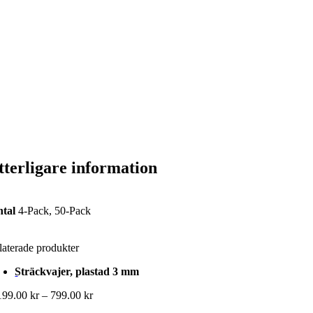
tterligare information
tal
4-Pack, 50-Pack
laterade produkter
Sträckvajer, plastad 3 mm
Prisintervall:
199.00
kr
–
799.00
kr
199.00 kr