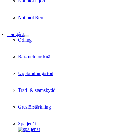
Nät mot Hjort
Nät mot Ren
Trädgård
Odling
Bär- och busknät
Uppbindning/stöd
Träd- & stamskydd
Gräsförstärkning
Spaljénät