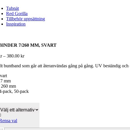
Tubnät
Red Gorilla
Tillbehör uppsättning
Inspiration
BINDER 7/260 MM, SVART
Prisintervall:
kr
–
380.00
kr
40.00 kr
lt buntband som går att återanvändas gång på gång. UV beständig och el
till
380.00 kr
vart
 7 mm
: 260 mm
 4-pack, 50-pack

Rensa val