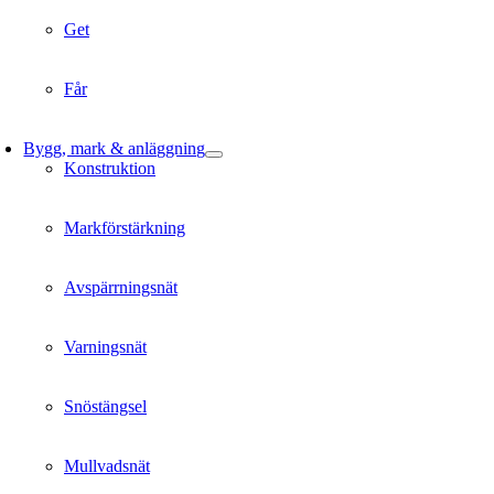
Get
Får
Bygg, mark & anläggning
Konstruktion
Markförstärkning
Avspärrningsnät
Varningsnät
Snöstängsel
Mullvadsnät