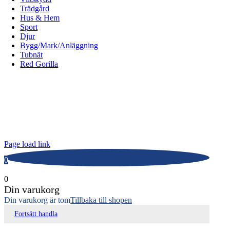
Trädgård
Hus & Hem
Sport
Djur
Bygg/Mark/Anläggning
Tubnät
Red Gorilla
ALLOX AB
Lunnagårdsgatan 1
431 90 Mölndal
Tfn: 031-719 68 90
E-post: info@allox.se
Page load link
0
0
Din varukorg
Din varukorg är tom
Tillbaka till shopen
Fortsätt handla