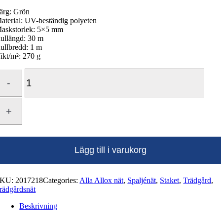
ärg: Grön
aterial: UV-beständig polyeten
askstorlek: 5×5 mm
ullängd: 30 m
ullbredd: 1 m
ikt/m²: 270 g
Spaljé
5
mängd
Lägg till i varukorg
SKU:
2017218
Categories:
Alla Allox nät
,
Spaljénät
,
Staket
,
Trädgård
,
rädgårdsnät
Beskrivning