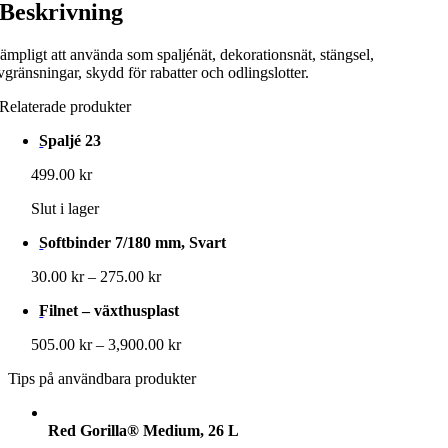
Beskrivning
ämpligt att använda som spaljénät, dekorationsnät, stängsel,
vgränsningar, skydd för rabatter och odlingslotter.
Relaterade produkter
Spaljé 23
499.00
kr
Slut i lager
Softbinder 7/180 mm, Svart
Prisintervall:
30.00
kr
–
275.00
kr
30.00 kr
Filnet – växthusplast
till
275.00 kr
Prisintervall:
505.00
kr
–
3,900.00
kr
505.00 kr
Tips på användbara produkter
till
3,900.00 kr
Red Gorilla® Medium, 26 L