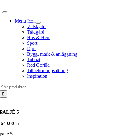
Fortsätt
till
innehållet
Menu Icon
Viltskydd
Trädgård
Hus & Hem
Sport
Djur
Bygg, mark & anläggning
Tubnät
Red Gorilla
Tillbehör uppsättning
Inspiration
Sök
efter:
PALJÉ 5
,640.00
kr
paljé 5