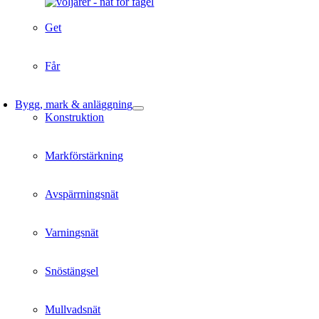
Get
Får
Bygg, mark & anläggning
Konstruktion
Markförstärkning
Avspärrningsnät
Varningsnät
Snöstängsel
Mullvadsnät