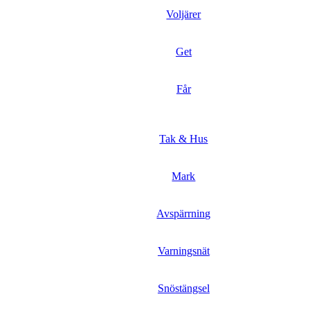
Voljärer
Get
Får
Tak & Hus
Mark
Avspärrning
Varningsnät
Snöstängsel