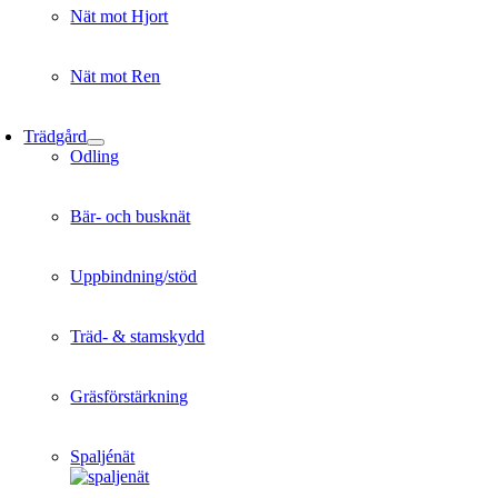
Nät mot Hjort
Nät mot Ren
Trädgård
Odling
Bär- och busknät
Uppbindning/stöd
Träd- & stamskydd
Gräsförstärkning
Spaljénät