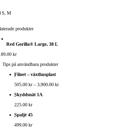
l
S, M
laterade produkter
Red Gorilla® Large, 38 L
189.00
kr
Tips på användbara produkter
Filnet – växthusplast
Prisintervall:
505.00
kr
–
3,900.00
kr
505.00 kr
Skyddsnät 1A
till
3,900.00 kr
225.00
kr
Spaljé 45
499.00
kr