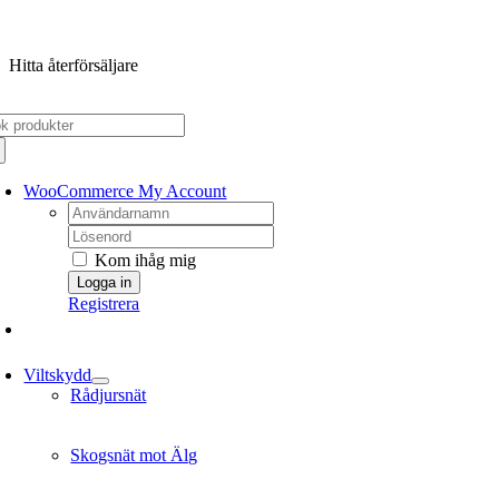
Fortsätt
till
Hitta återförsäljare
innehållet
k
er:
WooCommerce My Account
Username:
Password:
Kom ihåg mig
Registrera
Viltskydd
Rådjursnät
Skogsnät mot Älg