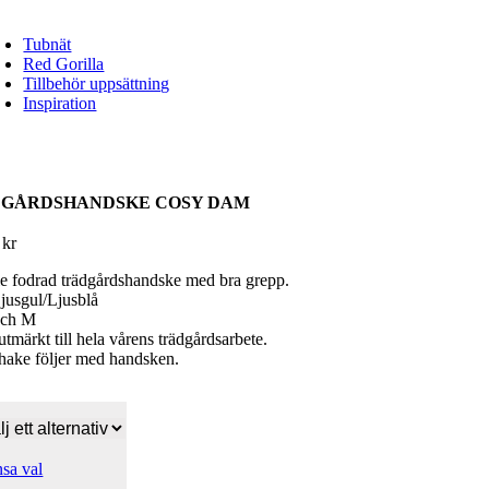
Tubnät
Red Gorilla
Tillbehör uppsättning
Inspiration
GÅRDSHANDSKE COSY DAM
0
kr
le fodrad trädgårdshandske med bra grepp.
jusgul/Ljusblå
 och M
utmärkt till hela vårens trädgårdsarbete.
hake följer med handsken.
sa val