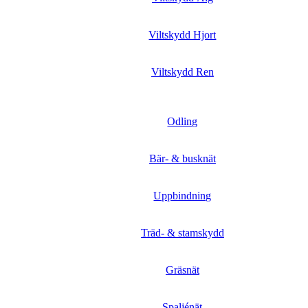
Viltskydd Hjort
Viltskydd Ren
Odling
Bär- & busknät
Uppbindning
Träd- & stamskydd
Gräsnät
Spaljénät