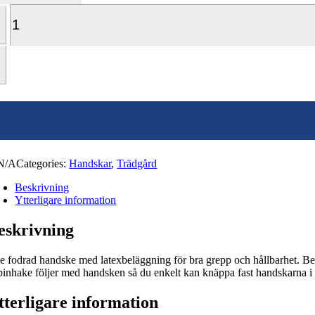
Trädgårdshandske
Cosy
Dam
mängd
N/A
Categories:
Handskar
,
Trädgård
Beskrivning
Ytterligare information
eskrivning
le fodrad handske med latexbeläggning för bra grepp och hållbarhet. B
inhake följer med handsken så du enkelt kan knäppa fast handskarna i 
tterligare information