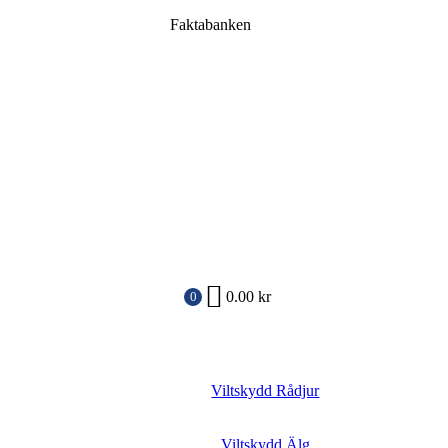
Faktabanken
0.00
kr
0
Viltskydd Rådjur
Viltskydd Älg