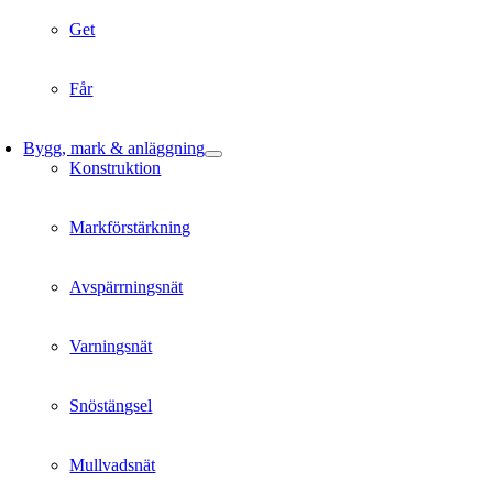
Get
Får
Bygg, mark & anläggning
Konstruktion
Markförstärkning
Avspärrningsnät
Varningsnät
Snöstängsel
Mullvadsnät