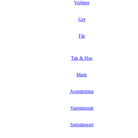
Voljärer
Get
Får
Tak & Hus
Mark
Avspärrning
Varningsnät
Snöstängsel