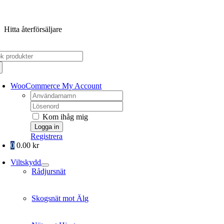
Fortsätt
till
Hitta återförsäljare
innehållet
k
er:
WooCommerce My Account
Username:
Password:
Kom ihåg mig
Registrera
0
0.00
kr
Viltskydd
Rådjursnät
Skogsnät mot Älg