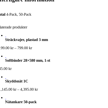
tal
4-Pack, 50-Pack
laterade produkter
Sträckvajer, plastad 3 mm
Prisintervall:
199.00
kr
–
799.00
kr
199.00 kr
till
Softbinder 28×580 mm, 1-st
799.00 kr
45.00
kr
Skyddsnät 1C
Prisintervall:
1,145.00
kr
–
4,395.00
kr
1,145.00 kr
till
Nätankare 50-pack
4,395.00 kr