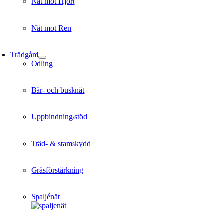
Nät mot Hjort
Nät mot Ren
Trädgård
Odling
Bär- och busknät
Uppbindning/stöd
Träd- & stamskydd
Gräsförstärkning
Spaljénät