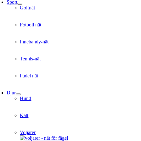
Sport
Golfnät
Fotboll nät
Innebandy-nät
Tennis-nät
Padel nät
Djur
Hund
Katt
Voljärer