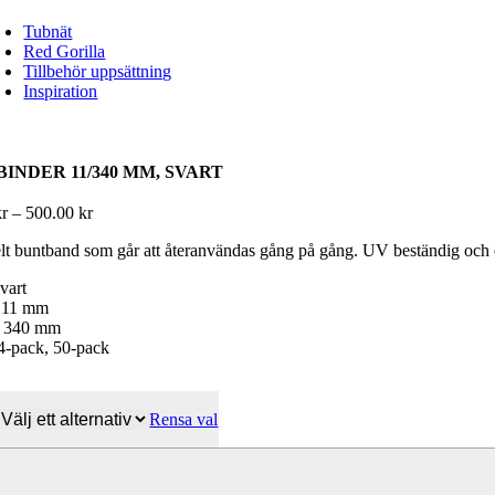
Tubnät
Red Gorilla
Tillbehör uppsättning
Inspiration
BINDER 11/340 MM, SVART
Prisintervall:
kr
–
500.00
kr
50.00 kr
lt buntband som går att återanvändas gång på gång. UV beständig och el
till
500.00 kr
vart
 11 mm
: 340 mm
 4-pack, 50-pack
Rensa val
inder
0