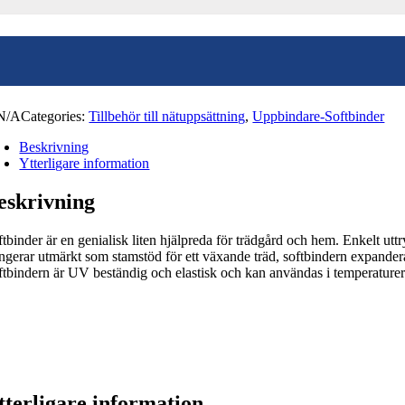
d
N/A
Categories:
Tillbehör till nätuppsättning
,
Uppbindare-Softbinder
Beskrivning
Ytterligare information
eskrivning
ftbinder är en genialisk liten hjälpreda för trädgård och hem. Enkelt ut
ngerar utmärkt som stamstöd för ett växande träd, softbindern expanderar
ftbindern är UV beständig och elastisk och kan användas i temperaturer 
tterligare information