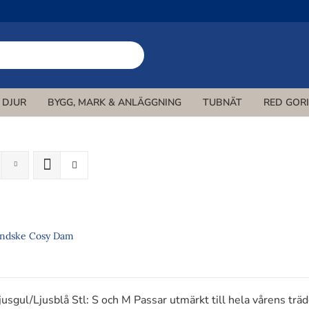
DJUR
BYGG, MARK & ANLÄGGNING
TUBNÄT
RED GOR
 mot Älg
d
Avspärrningsnät
Uppbindning/stöd
Innebandy-nät
Voljärer
Varningsnät
Nät mot Hjort
Solskydd
Träd- &
Tennis-
Get
KNÄT
ATT
ER
VILTSKYDD ÄLG
VINDSKYDD
AVSPÄRRNING
NÄT INNEBANDY
UPPBINDNING
VOLJÄRER
VARNINGSNÄT
VILTSKYDD HJOR
SOLSKYDD
N
Handskar
Trädgår
andske Cosy Dam
DD
HANDSKAR
usgul/Ljusblå Stl: S och M Passar utmärkt till hela vårens trä