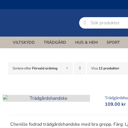
Fortsätt
till
innehållet
Sök
efter:
VILTSKYDD
TRÄDGÅRD
HUS & HEM
SPORT
Rådjursnät
Odling
Insynsskydd
Golfnät
Hund
Konstruktion
Markförstärkning
Bär- och busknät
Fotboll nät
Katt
Skogsnät
Vindskyd
Sortera efter
Förvald ordning
Visa
12 produkter
TAK & HUS
HUNDSTAKET
VILTSKYDD RÅDJUR
GOLFNÄT
ODLING
INSYNSSKYDD
MARK
BÄR- & BUS
NÄTSKYDD K
BOLLPLAN
Spaljénät
Dammskydd
Trädgårdsh
109.00
kr
SPALJÉNÄT
DAMMSKY
Chenille fodrad trädgårdshandske med bra grepp. Färg: Lj