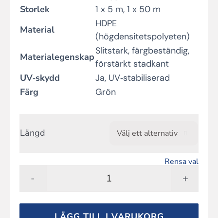
Storlek
1 x 5 m, 1 x 50 m
HDPE
Material
(högdensitetspolyeten)
Slitstark, färgbeständig,
Materialegenskap
förstärkt stadkant
UV‑skydd
Ja, UV‑stabiliserad
Färg
Grön
Längd

Rensa val
Tenax
Soleado
Pro
LÄGG TILL I VARUKORG