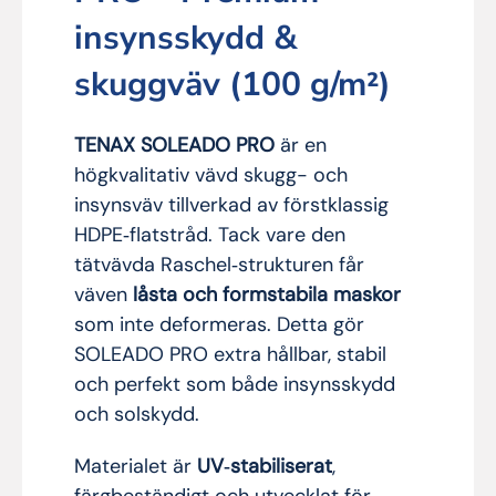
insynsskydd &
skuggväv (100 g/m²)
TENAX SOLEADO PRO
är en
högkvalitativ vävd skugg- och
insynsväv tillverkad av förstklassig
HDPE‑flatstråd. Tack vare den
tätvävda Raschel‑strukturen får
väven
låsta och formstabila maskor
som inte deformeras. Detta gör
SOLEADO PRO extra hållbar, stabil
och perfekt som både insynsskydd
och solskydd.
Materialet är
UV‑stabiliserat
,
färgbeständigt och utvecklat för