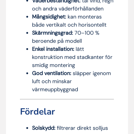
Väderbeständighet:
tål vind, regn
och andra väderförhållanden
Mångsidighet:
kan monteras
både vertikalt och horisontellt
Skärmningsgrad:
70–100 %
beroende på modell
Enkel installation:
lätt
konstruktion med stadkanter för
smidig montering
God ventilation:
släpper igenom
luft och minskar
värmeuppbyggnad
Fördelar
Solskydd:
filtrerar direkt solljus