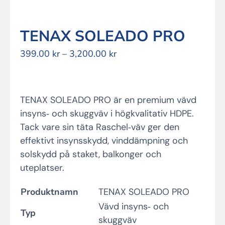
TENAX SOLEADO PRO
Prisintervall:
399.00
kr
–
3,200.00
kr
399.00 kr
till
3,200.00 kr
TENAX SOLEADO PRO är en premium vävd
insyns‑ och skuggväv i högkvalitativ HDPE.
Tack vare sin täta Raschel‑väv ger den
effektivt insynsskydd, vinddämpning och
solskydd på staket, balkonger och
uteplatser.
Produktnamn
TENAX SOLEADO PRO
Vävd insyns‑ och
Typ
skuggväv