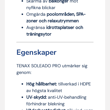
Skärma av
balkonger
mot
nyfikna blickar
Omgärda
poolområden, SPA-
zoner och relaxutrymmen
Avgränsa
idrottsplatser och
träningsytor
Egenskaper
TENAX SOLEADO PRO utmärker sig
genom:
Hög hållbarhet:
tillverkad i HDPE
av högsta kvalitet
UV‑skydd:
anti‑UV‑behandling
förhindrar blekning