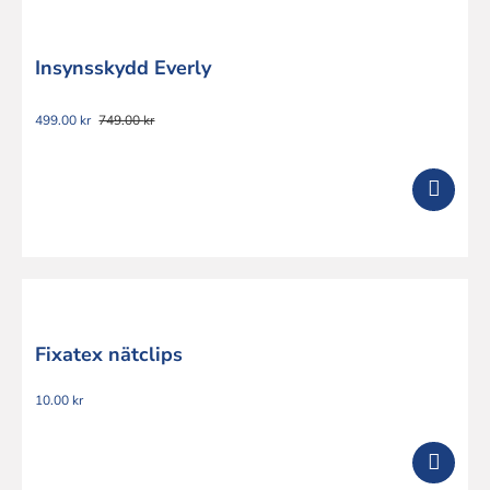
Insynsskydd Everly
499.00
kr
749.00
kr
Det
Det
ursprungliga
nuvarande
priset
priset
var:
är:
749.00 kr.
499.00 kr.
Fixatex nätclips
10.00
kr