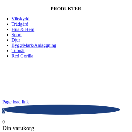
PRODUKTER
Viltskydd
Trädgård
Hus & Hem
Sport
Djur
Bygg/Mark/Anläggning
Tubnät
Red Gorilla
ALLOX AB
Lunnagårdsgatan 1
431 90 Mölndal
Tfn: 031-719 68 90
E-post: info@allox.se
Page load link
0
0
Din varukorg