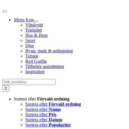
Fortsätt
till
innehållet
Menu Icon
Viltskydd
Trädgård
Hus & Hem
Sport
Djur
Bygg, mark & anläggning
Tubnät
Red Gorilla
Tillbehör uppsättning
Inspiration
Sök
efter:
Sortera efter
Förvald ordning
Sortera efter
Förvald ordning
Sortera efter
Namn
Sortera efter
Pris
Sortera efter
Datum
Sortera efter
Popularitet