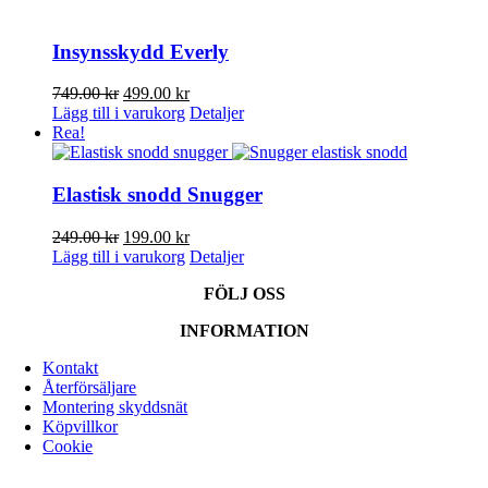
kan
väljas
på
Insynsskydd Everly
produktsidan
Det
Det
749.00
kr
499.00
kr
ursprungliga
nuvarande
Lägg till i varukorg
Detaljer
priset
priset
Rea!
var:
är:
749.00 kr.
499.00 kr.
Elastisk snodd Snugger
Det
Det
249.00
kr
199.00
kr
ursprungliga
nuvarande
Lägg till i varukorg
Detaljer
priset
priset
FÖLJ OSS
var:
är:
249.00 kr.
199.00 kr.
INFORMATION
Kontakt
Återförsäljare
Montering skyddsnät
Köpvillkor
Cookie