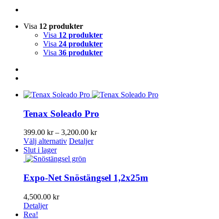
Visa
12 produkter
Visa
12 produkter
Visa
24 produkter
Visa
36 produkter
Tenax Soleado Pro
Prisintervall:
399.00
kr
–
3,200.00
kr
Den
399.00 kr
Välj alternativ
Detaljer
här
till
Slut i lager
produkten
3,200.00 kr
har
flera
Expo-Net Snöstängsel 1,2x25m
varianter.
De
4,500.00
kr
olika
Detaljer
alternativen
Rea!