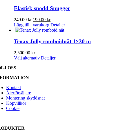
kan
väljas
Elastisk snodd Snugger
på
produktsidan
Det
Det
249.00
kr
199.00
kr
ursprungliga
nuvarande
Lägg till i varukorg
Detaljer
priset
priset
var:
är:
249.00 kr.
199.00 kr.
Tenax Jolly romboidnät 1×30 m
2,500.00
kr
Den
Välj alternativ
Detaljer
här
ÖLJ OSS
produkten
har
NFORMATION
flera
varianter.
Kontakt
De
Återförsäljare
olika
Montering skyddsnät
alternativen
Köpvillkor
kan
Cookie
väljas
på
produktsidan
RODUKTER