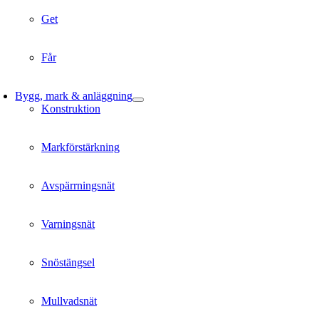
Get
Får
Bygg, mark & anläggning
Konstruktion
Markförstärkning
Avspärrningsnät
Varningsnät
Snöstängsel
Mullvadsnät