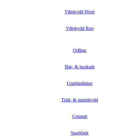
Viltskydd Hjort
Viltskydd Ren
Odling
Bär- & busknät
Uppbindning
Träd- & stamskydd
Gräsnät
Spaljénät