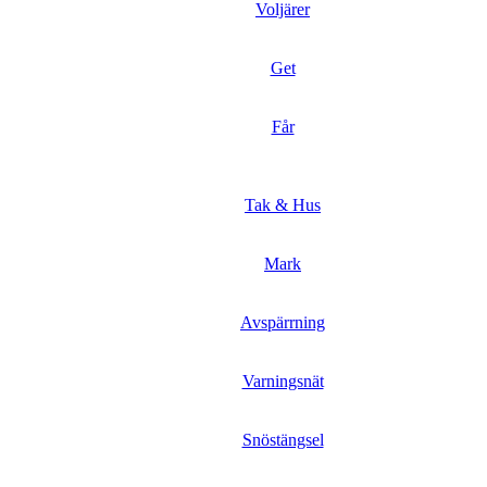
Voljärer
Get
Får
Tak & Hus
Mark
Avspärrning
Varningsnät
Snöstängsel