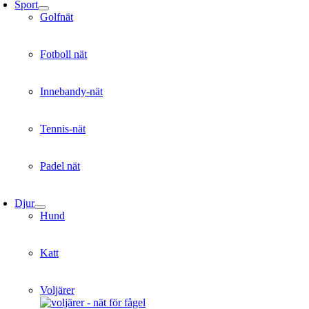
Sport
Golfnät
Fotboll nät
Innebandy-nät
Tennis-nät
Padel nät
Djur
Hund
Katt
Voljärer