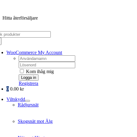
Fortsätt
till
Hitta återförsäljare
innehållet
k
er:
WooCommerce My Account
Username:
Password:
Kom ihåg mig
Registrera
0
0.00
kr
Viltskydd
Rådjursnät
Skogsnät mot Älg