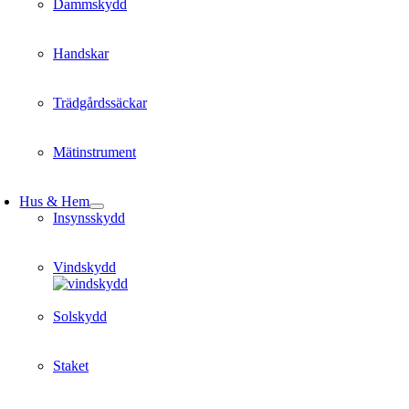
Dammskydd
Handskar
Trädgårdssäckar
Mätinstrument
Hus & Hem
Insynsskydd
Vindskydd
Solskydd
Staket