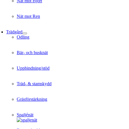
Nät mot Hjort
Nät mot Ren
Trädgård
Odling
Bär- och busknät
Uppbindning/stöd
Träd- & stamskydd
Gräsförstärkning
Spaljénät