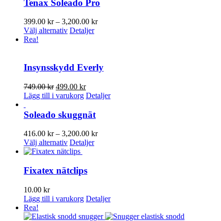
Tenax Soleado Pro
Prisintervall:
399.00
kr
–
3,200.00
kr
Den
399.00 kr
Välj alternativ
Detaljer
här
till
Rea!
produkten
3,200.00 kr
har
flera
Insynsskydd Everly
varianter.
De
Det
Det
749.00
kr
499.00
kr
olika
ursprungliga
nuvarande
Lägg till i varukorg
Detaljer
alternativen
priset
priset
kan
var:
är:
Soleado skuggnät
väljas
749.00 kr.
499.00 kr.
på
Prisintervall:
416.00
kr
–
3,200.00
kr
produktsidan
Den
416.00 kr
Välj alternativ
Detaljer
här
till
produkten
3,200.00 kr
har
Fixatex nätclips
flera
varianter.
10.00
kr
De
Lägg till i varukorg
Detaljer
olika
Rea!
alternativen