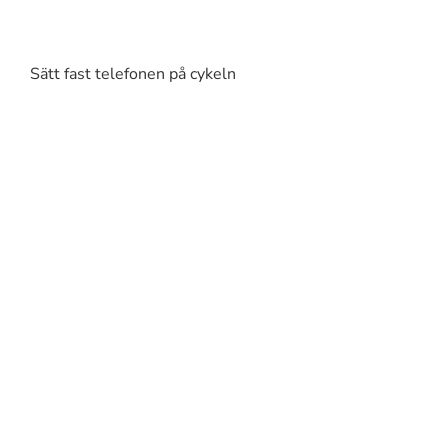
Sätt fast telefonen på cykeln
FÖLJ OSS
INFORMATION
Kontakt
Återförsäljare