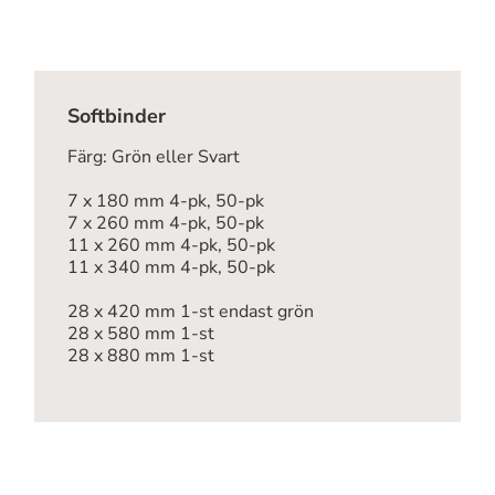
alternativen
flera
kan
varianter.
väljas
De
på
olika
Softbinder
produktsidan
alternativen
kan
Färg: Grön eller Svart
väljas
7 x 180 mm 4-pk, 50-pk
på
7 x 260 mm 4-pk, 50-pk
produktsidan
11 x 260 mm 4-pk, 50-pk
11 x 340 mm 4-pk, 50-pk
28 x 420 mm 1-st endast grön
28 x 580 mm 1-st
28 x 880 mm 1-st