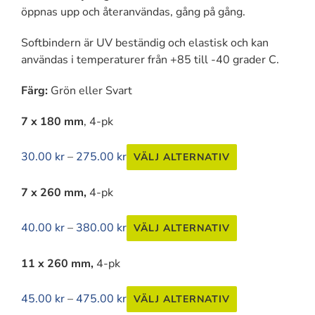
öppnas upp och återanvändas, gång på gång.
Softbindern är UV beständig och elastisk och kan
användas i temperaturer från +85 till -40 grader C.
Färg:
Grön eller Svart
7 x 180 mm
, 4-pk
Prisintervall:
Den
30.00
kr
–
275.00
kr
VÄLJ ALTERNATIV
30.00 kr
här
till
produkten
7 x 260 mm,
4-pk
275.00 kr
har
flera
Prisintervall:
Den
40.00
kr
–
380.00
kr
VÄLJ ALTERNATIV
varianter.
40.00 kr
här
De
till
produkten
11 x 260 mm,
4-pk
olika
380.00 kr
har
alternativen
flera
Prisintervall:
Den
45.00
kr
–
475.00
kr
VÄLJ ALTERNATIV
kan
varianter.
45.00 kr
här