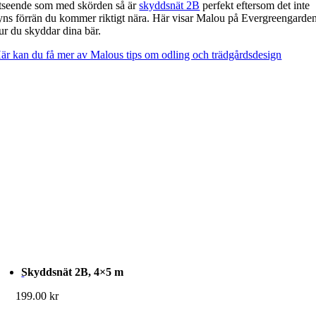
tseende som med skörden så är
skyddsnät 2B
perfekt eftersom det inte
yns förrän du kommer riktigt nära. Här visar Malou på Evergreengarde
ur du skyddar dina bär.
är kan du få mer av Malous tips om odling och trädgårdsdesign
Skyddsnät 2B, 4×5 m
199.00
kr