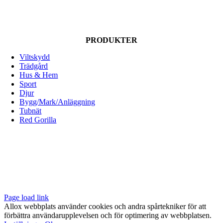
PRODUKTER
Viltskydd
Trädgård
Hus & Hem
Sport
Djur
Bygg/Mark/Anläggning
Tubnät
Red Gorilla
ALLOX AB
Lunnagårdsgatan 1
431 90 Mölndal
Tfn: 031-719 68 90
E-post: info@allox.se
Page load link
Allox webbplats använder cookies och andra spårtekniker för att
förbättra användarupplevelsen och för optimering av webbplatsen.