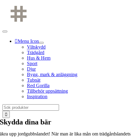
Fortsätt
till
innehållet
Menu Icon
Viltskydd
Trädgård
Hus & Hem
Sport
Djur
Bygg, mark & anläggning
Tubnät
Red Gorilla
Tillbehör uppsättning
Inspiration
Sök
efter:
Skydda dina bär
äkra upp jordgubbslandet! När man är lika mån om trädgårdslandets