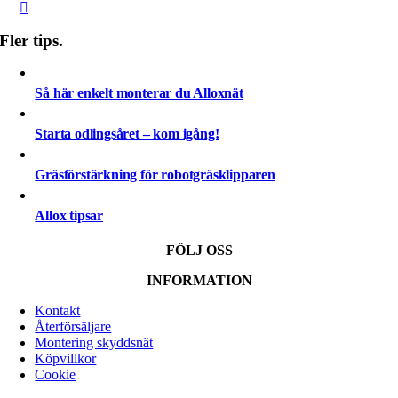
Fler tips.
Så här enkelt monterar du Alloxnät
Starta odlingsåret – kom igång!
Gräsförstärkning för robotgräsklipparen
Allox tipsar
FÖLJ OSS
INFORMATION
Kontakt
Återförsäljare
Montering skyddsnät
Köpvillkor
Cookie