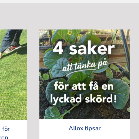
Allox tipsar
 för
ren