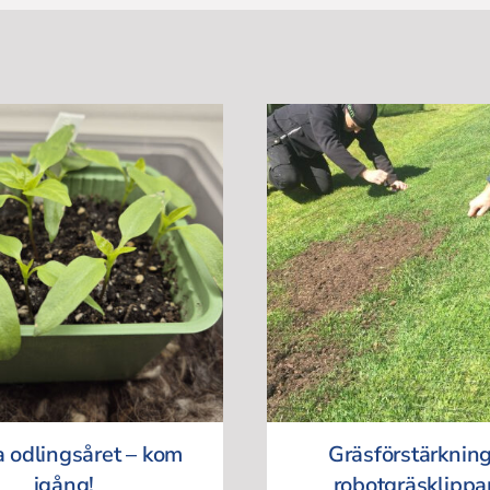
a odlingsåret – kom
Gräsförstärkning
igång!
robotgräsklippa