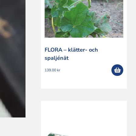
SÄCKAR
MÄTINSTRUMENT
FLORA – klätter- och
spaljénät
139.00
kr