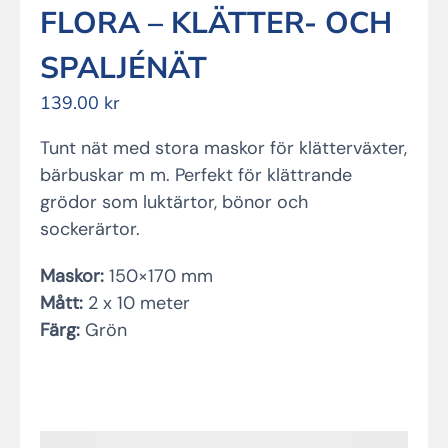
FLORA – KLÄTTER- OCH
SPALJÉNÄT
139.00
kr
Tunt nät med stora maskor för klätterväxter,
bärbuskar m m. Perfekt för klättrande
grödor som luktärtor, bönor och
sockerärtor.
Maskor:
150×170 mm
Mått:
2 x 10 meter
Färg:
Grön