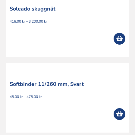
Soleado skuggnät
Prisintervall:
416.00
kr
–
3,200.00
kr
416.00 kr
till
3,200.00 kr
Softbinder 11/260 mm, Svart
Prisintervall:
45.00
kr
–
475.00
kr
45.00 kr
till
475.00 kr