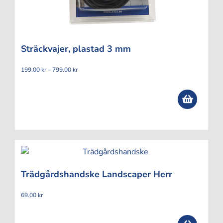
Sträckvajer, plastad 3 mm
Prisintervall:
199.00
kr
–
799.00
kr
199.00 kr
till
799.00 kr
Trädgårdshandske Landscaper Herr
69.00
kr