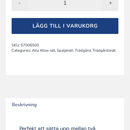
FLORA
-
klätter-
LÄGG TILL I VARUKORG
och
spaljénät
SKU:
57006500
mängd
Categories:
Alla Allox nät
,
Spaljénät
,
Trädgård
,
Trädgårdsnät
Beskrivning
Perfekt att sätta upp mellan två