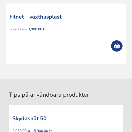
Filnet – växthusplast
Prisintervall:
505.00
kr
–
3,900.00
kr
505.00 kr
till
3,900.00 kr
Tips på användbara produkter
Skyddsnät 50
Prisintervall:
2,950.00
kr
–
5,900.00
kr