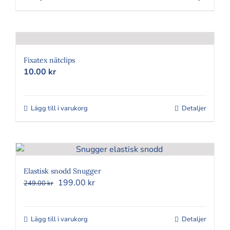
här
produkten
har
flera
varianter.
Fixatex nätclips
10.00
kr
De
olika
alternativen
Lägg till i varukorg
kan
Detaljer
väljas
på
produktsidan
Elastisk snodd Snugger
Det
Det
199.00
kr
249.00
kr
ursprungliga
nuvarande
priset
priset
var:
är:
Lägg till i varukorg
Detaljer