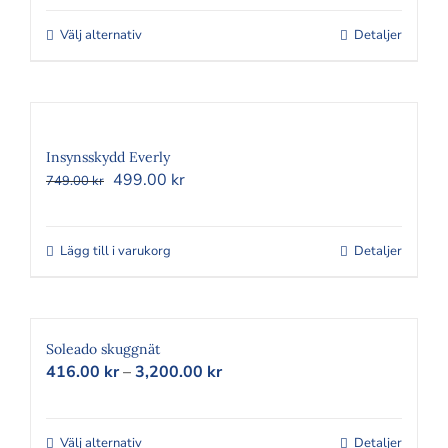
till
3,200.00 kr
Välj alternativ
Den
Detaljer
här
produkten
har
flera
varianter.
Insynsskydd Everly
Det
Det
499.00
kr
De
749.00
kr
ursprungliga
nuvarande
olika
priset
priset
alternativen
var:
är:
Lägg till i varukorg
kan
Detaljer
749.00 kr.
499.00 kr.
väljas
på
produktsidan
Soleado skuggnät
Prisintervall:
416.00
kr
–
3,200.00
kr
416.00 kr
till
3,200.00 kr
Välj alternativ
Den
Detaljer