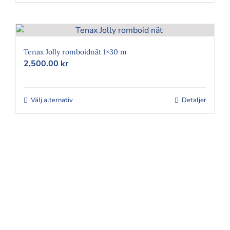
249.00 kr.
199.00 kr.
Tenax Jolly romboidnät 1×30 m
2,500.00
kr
Välj alternativ
Den
Detaljer
här
produkten
har
flera
varianter.
FÖLJ OSS
De
olika
alternativen
kan
väljas