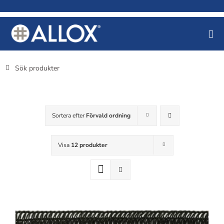
Fortsätt
till
innehållet
Sök
efter:
Sortera efter
Förvald ordning
Visa
12 produkter