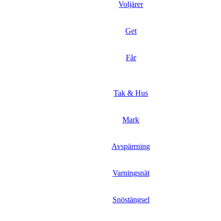
Voljärer
Get
Får
Tak & Hus
Mark
Avspärrning
Varningsnät
Snöstängsel