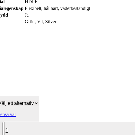
ial
HDPE
ialegenskap
Flexibelt, hållbart, väderbeständigt
kydd
Ja
Grön, Vit, Silver
ensa val
Tenax
Quadra