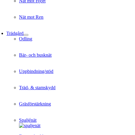
Nät mot Hjort
Nät mot Ren
Trädgård
Odling
Bär- och busknät
Uppbindning/stöd
Träd- & stamskydd
Gräsförstärkning
Spaljénät