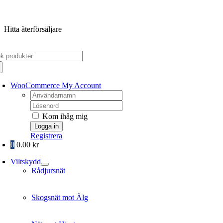
Fortsätt
till
Hitta återförsäljare
innehållet
k
er:
WooCommerce My Account
Username:
Password:
Kom ihåg mig
Registrera
0
0.00
kr
Viltskydd
Rådjursnät
Skogsnät mot Älg