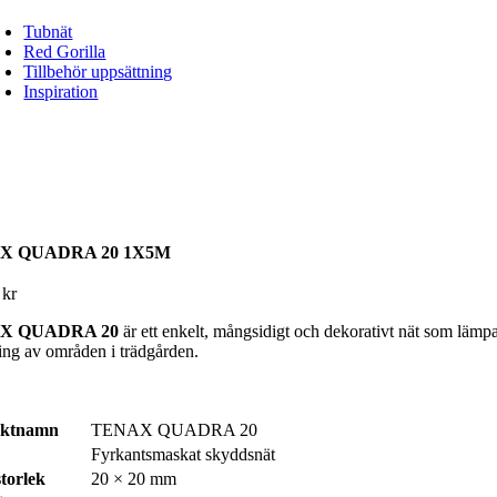
Tubnät
Red Gorilla
Tillbehör uppsättning
Inspiration
X QUADRA 20 1X5M
0
kr
X QUADRA 20
är ett enkelt, mångsidigt och dekorativt nät som lämpa
ing av områden i trädgården.
uktnamn
TENAX QUADRA 20
Fyrkantsmaskat skyddsnät
torlek
20 × 20 mm