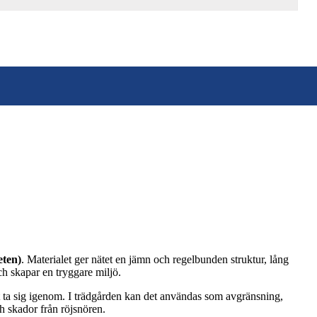
eten)
. Materialet ger nätet en jämn och regelbunden struktur, lång
ch skapar en tryggare miljö.
att ta sig igenom. I trädgården kan det användas som avgränsning,
ch skador från röjsnören.