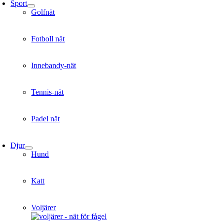
Sport
Golfnät
Fotboll nät
Innebandy-nät
Tennis-nät
Padel nät
Djur
Hund
Katt
Voljärer