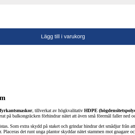
Lägg till i varukorg
mm
fyrkantsmaskor
, tillverkat av högkvalitativ
HDPE (högdensitetspoly
at på balkongräcken förhindrar nätet att även små föremål faller ned o
 vistas. Som extra skydd på staket och grindar hindrar det smådjur från 
ingar. Placeras det runt unga plantor skyddar nätet stammen mot gnagare o