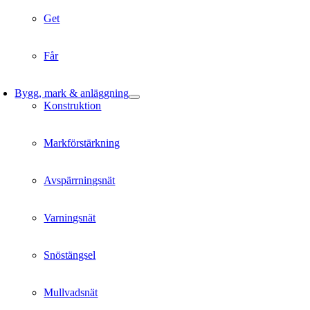
Get
Får
Bygg, mark & anläggning
Konstruktion
Markförstärkning
Avspärrningsnät
Varningsnät
Snöstängsel
Mullvadsnät