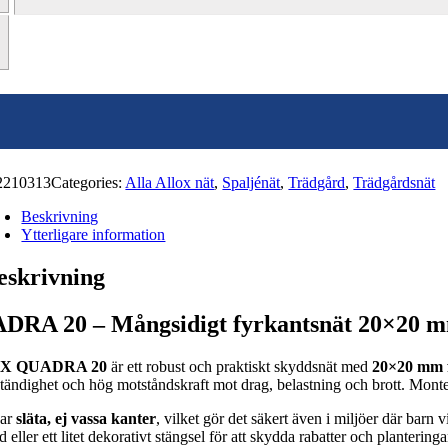
20
1x5m
mängd
2210313
Categories:
Alla Allox nät
,
Spaljénät
,
Trädgård
,
Trädgårdsnät
Beskrivning
Ytterligare information
eskrivning
DRA 20 – Mångsidigt fyrkantsnät 20×20 
X QUADRA 20
är ett robust och praktiskt skyddsnät med
20×20 mm 
tändighet och hög motståndskraft mot drag, belastning och brott. Monter
har
släta, ej vassa kanter
, vilket gör det säkert även i miljöer där barn
d eller ett litet dekorativt stängsel för att skydda rabatter och planter