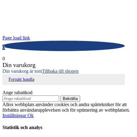
ALLOX AB
Lunnagårdsgatan 1
431 90 Mölndal
Tfn: 031-719 68 90
E-post: info@allox.se
Page load link
0
0
Din varukorg
Din varukorg är tom
Tillbaka till shopen
Fortsätt handla
Ange rabattkod
Bekräfta
Allox webbplats använder cookies och andra spårtekniker för att
förbättra användarupplevelsen och för optimering av webbplatsen.
Inställningar
Ok
Statistik och analys