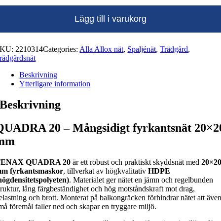
1x30m
mängd
Lägg till i varukorg
SKU:
2210314
Categories:
Alla Allox nät
,
Spaljénät
,
Trädgård
,
rädgårdsnät
Beskrivning
Ytterligare information
Beskrivning
QUADRA 20 – Mångsidigt fyrkantsnät 20×2
mm
TENAX QUADRA 20
är ett robust och praktiskt skyddsnät med
20×2
m fyrkantsmaskor
, tillverkat av högkvalitativ
HDPE
högdensitetspolyeten)
. Materialet ger nätet en jämn och regelbunden
truktur, lång färgbeständighet och hög motståndskraft mot drag,
elastning och brott. Monterat på balkongräcken förhindrar nätet att äve
må föremål faller ned och skapar en tryggare miljö.