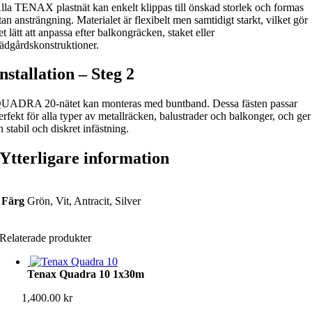
lla TENAX plastnät kan enkelt klippas till önskad storlek och formas
tan ansträngning. Materialet är flexibelt men samtidigt starkt, vilket gör
et lätt att anpassa efter balkongräcken, staket eller
rädgårdskonstruktioner.
Installation – Steg 2
UADRA 20‑nätet kan monteras med buntband. Dessa fästen passar
erfekt för alla typer av metallräcken, balustrader och balkonger, och ger
n stabil och diskret infästning.
Ytterligare information
Färg
Grön, Vit, Antracit, Silver
Relaterade produkter
Tenax Quadra 10 1x30m
1,400.00
kr