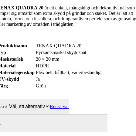
TENAX QUADRA 20
är ett enkelt, mångsidigt och dekorativt nät som
ämpar sig utmärkt som extra skydd på grindar och staket. Det är lätt att
antera, forma och installera, och fungerar även perfekt som avgränsnin
ller markering av områden i trädgården.
Produktnamn
TENAX QUADRA 20
Typ
Fyrkantsmaskat skyddsnät
Maskstorlek
20 × 20 mm
Material
HDPE
Materialegenskap
Flexibelt, hållbart, väderbeständigt
UV‑skydd
Ja
Färg
Grön
ärg
Rensa val
enax
uadra
0