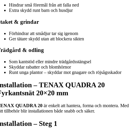
Hindrar små föremål från att falla ned
Extra skydd runt barn och husdjur
taket & grindar
Förhindrar att smådjur tar sig igenom
Ger tätare skydd utan att blockera sikten
rädgård & odling
Som kantstöd eller mindre trädgårdsstängsel
Skyddar rabatter och blomhörnor
Runt unga plantor – skyddar mot gnagare och röjsågsskador
Installation – TENAX QUADRA 20
Fyrkantsnät 20×20 mm
TENAX QUADRA 20
är enkelt att hantera, forma och montera. Med
ätt tillbehör blir installationen både snabb och säker.
Installation – Steg 1