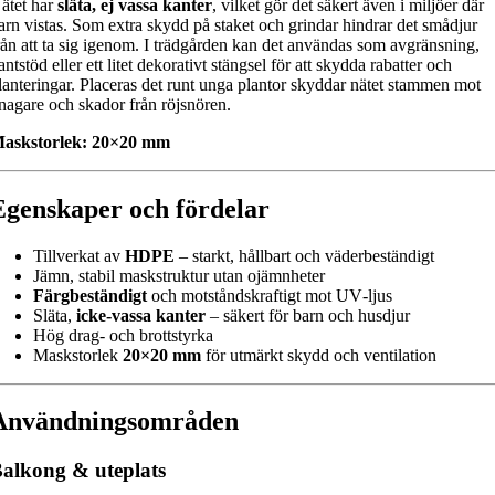
ätet har
släta, ej vassa kanter
, vilket gör det säkert även i miljöer där
arn vistas. Som extra skydd på staket och grindar hindrar det smådjur
rån att ta sig igenom. I trädgården kan det användas som avgränsning,
antstöd eller ett litet dekorativt stängsel för att skydda rabatter och
lanteringar. Placeras det runt unga plantor skyddar nätet stammen mot
nagare och skador från röjsnören.
askstorlek: 20×20 mm
Egenskaper och fördelar
Tillverkat av
HDPE
– starkt, hållbart och väderbeständigt
Jämn, stabil maskstruktur utan ojämnheter
Färgbeständigt
och motståndskraftigt mot UV‑ljus
Släta,
icke-vassa kanter
– säkert för barn och husdjur
Hög drag- och brottstyrka
Maskstorlek
20×20 mm
för utmärkt skydd och ventilation
Användningsområden
alkong & uteplats