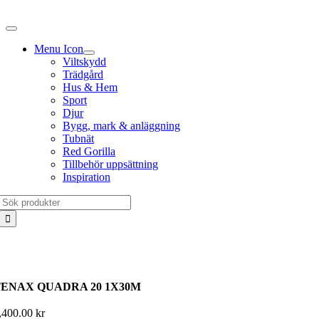
Fortsätt
till
innehållet
Menu Icon
Viltskydd
Trädgård
Hus & Hem
Sport
Djur
Bygg, mark & anläggning
Tubnät
Red Gorilla
Tillbehör uppsättning
Inspiration
Sök
efter:
TENAX QUADRA 20 1X30M
,400.00
kr