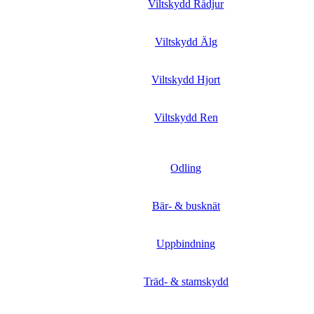
Viltskydd Rådjur
Viltskydd Älg
Viltskydd Hjort
Viltskydd Ren
Odling
Bär- & busknät
Uppbindning
Träd- & stamskydd