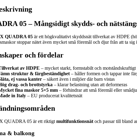
eskrivning
DRA 05 – Mångsidigt skydds- och nätstän
X QUADRA 05
är ett högkvalitativt skyddsnät tillverkat av HDPE (h
smaskor stoppar nätet även mycket små föremål och djur från att ta sig 
skaper och fördelar
Tillverkat av HDPE
– mycket starkt, formstabilt och motståndskraftig
Jämn struktur & färgbeständighet
– håller formen och tappar inte fär
Släta, ej vassa kanter
– säkert även i miljöer där barn vistas
Hög drag- och brottstyrka
– klarar belastning utan att deformeras
Mycket fina maskor 5×5 mm
– förhindrar att små föremål eller smådju
Made in Italy
– EU producerat kvalitetsnät
ändningsområden
 QUADRA 05 är ett riktigt
multifunktionsnät
och passar till bland a
a & balkong