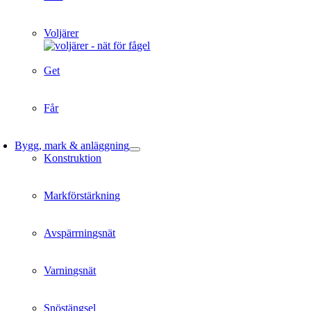
Voljärer
Get
Får
Bygg, mark & anläggning
Konstruktion
Markförstärkning
Avspärrningsnät
Varningsnät
Snöstängsel