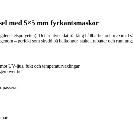
gsel med 5×5 mm fyrkantsmaskor
ögdensitetspolyeten). Det är utvecklat för lång hållbarhet och maximal
igenom – perfekt som skydd på balkonger, staket, rabatter och runt unga
t mot UV-ljus, fukt och temperaturväxlingar
gen över tid
r passerar
nnat: