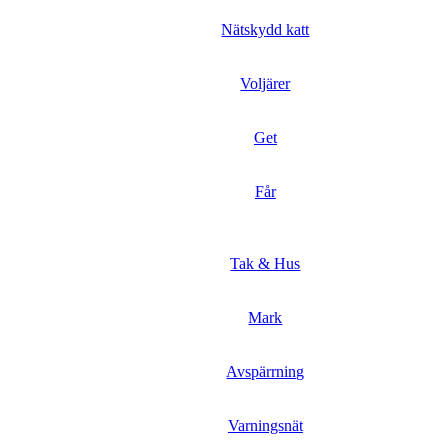
Nätskydd katt
Voljärer
Get
Får
Tak & Hus
Mark
Avspärrning
Varningsnät