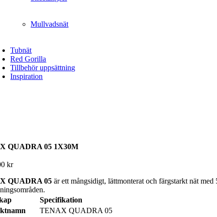
Mullvadsnät
Tubnät
Red Gorilla
Tillbehör uppsättning
Inspiration
X QUADRA 05 1X30M
00
kr
X QUADRA 05
är ett mångsidigt, lättmonterat och färgstarkt nät med
ningsområden.
kap
Specifikation
uktnamn
TENAX QUADRA 05