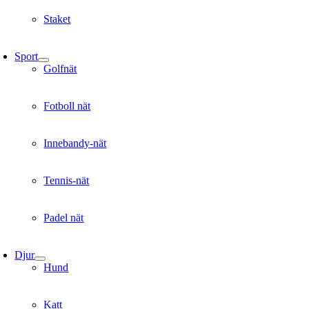
Staket
Sport
Golfnät
Fotboll nät
Innebandy-nät
Tennis-nät
Padel nät
Djur
Hund
Katt