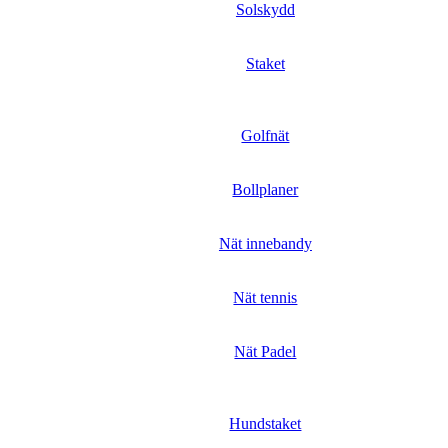
Solskydd
Staket
Golfnät
Bollplaner
Nät innebandy
Nät tennis
Nät Padel
Hundstaket