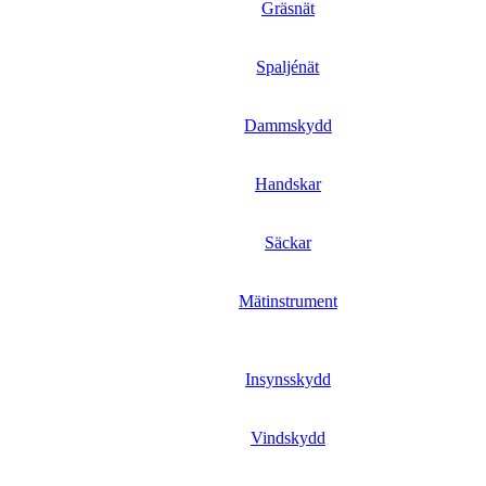
Gräsnät
Spaljénät
Dammskydd
Handskar
Säckar
Mätinstrument
Insynsskydd
Vindskydd