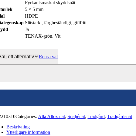
Fyrkantsmaskat skyddsnät
torlek
5 × 5 mm
ial
HDPE
ialegenskap
Slitstarkt, färgbeständigt, giftfritt
kydd
Ja
TENAX‑grön, Vit
Rensa val
x
ra
m
d
2210310
Categories:
Alla Allox nät
,
Spaljénät
,
Trädgård
,
Trädgårdsnät
Beskrivning
Ytterligare information