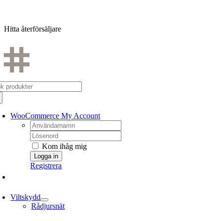
Fortsätt
till
Hitta återförsäljare
innehållet
k
er:
WooCommerce My Account
Username:
Password:
Kom ihåg mig
Registrera
Viltskydd
Rådjursnät