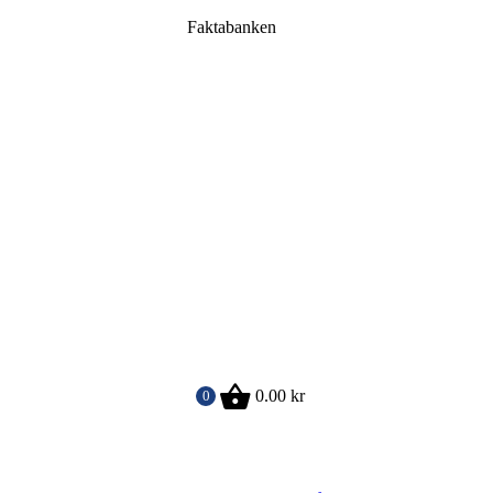
Faktabanken
0.00
kr
0