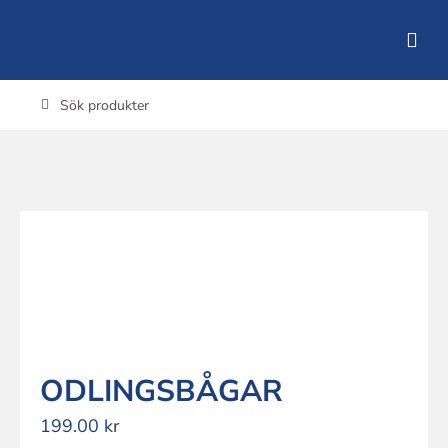
Fortsätt
till
innehållet
Sök
efter:
ODLINGSBÅGAR
199.00
kr