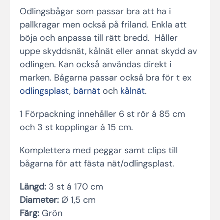
Odlingsbågar som passar bra att ha i
pallkragar men också på friland. Enkla att
böja och anpassa till rätt bredd. Håller
uppe skyddsnät, kålnät eller annat skydd av
odlingen. Kan också användas direkt i
marken.
Bågarna passar också bra för t ex
odlingsplast
,
bärnät
och
kålnät
.
1 Förpackning innehåller 6 st rör á 85 cm
och 3 st kopplingar á 15 cm.
Komplettera med peggar samt clips till
bågarna för att fästa nät/odlingsplast.
Längd:
3 st á 170 cm
Diameter:
Ø 1,5 cm
Färg:
Grön