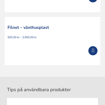
Filnet – växthusplast
Prisintervall:
505.00
kr
–
3,900.00
kr
505.00 kr
till
3,900.00 kr
Tips på användbara produkter