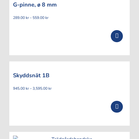
G-pinne, ø 8 mm
Prisintervall:
289.00
kr
–
559.00
kr
289.00 kr
till
559.00 kr
Skyddsnät 1B
Prisintervall:
945.00
kr
–
3,595.00
kr
945.00 kr
till
3,595.00 kr