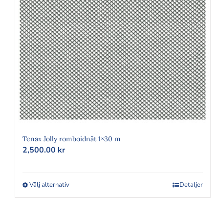
SPALJÉNÄT
DAMMSKY
Tenax Jolly romboidnät 1×30 m
2,500.00
kr
Välj alternativ
Den
Detaljer
här
produkten