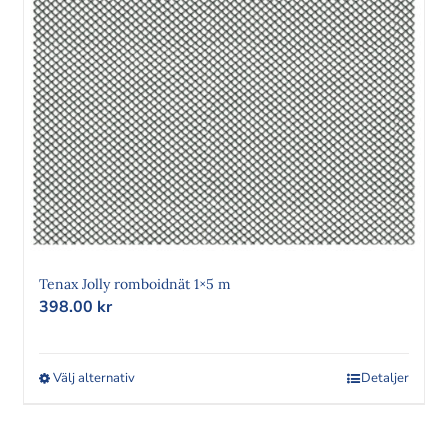
DD
HANDSKAR
Tenax Jolly romboidnät 1×5 m
398.00
kr
Välj alternativ
Den
Detaljer
här
produkten