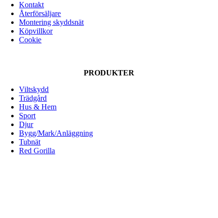
Kontakt
Återförsäljare
Montering skyddsnät
Köpvillkor
Cookie
PRODUKTER
Viltskydd
Trädgård
Hus & Hem
Sport
Djur
Bygg/Mark/Anläggning
Tubnät
Red Gorilla
ALLOX AB
Lunnagårdsgatan 1
431 90 Mölndal
Tfn: 031-719 68 90
E-post: info@allox.se