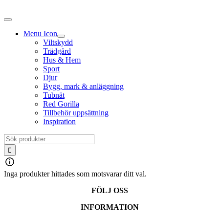
Fortsätt
till
innehållet
Menu Icon
Viltskydd
Trädgård
Hus & Hem
Sport
Djur
Bygg, mark & anläggning
Tubnät
Red Gorilla
Tillbehör uppsättning
Inspiration
Sök
efter:
Inga produkter hittades som motsvarar ditt val.
FÖLJ OSS
INFORMATION