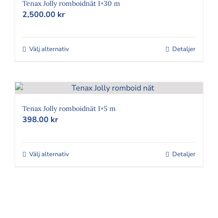
Tenax Jolly romboidnät 1×30 m
2,500.00
kr
Välj alternativ
Den
Detaljer
här
produkten
har
flera
varianter.
Tenax Jolly romboidnät 1×5 m
398.00
kr
De
olika
alternativen
Välj alternativ
kan
Den
Detaljer
väljas
här
på
produkten
produktsidan
har
flera
varianter.