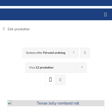
Fortsätt
till
innehållet
Sök
efter:
Sortera efter
Förvald ordning
Visa
12 produkter