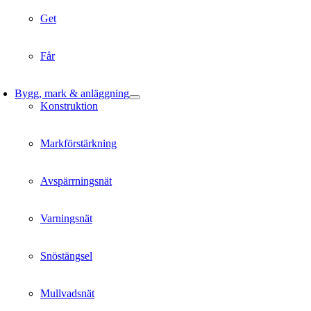
Get
Får
Bygg, mark & anläggning
Konstruktion
Markförstärkning
Avspärrningsnät
Varningsnät
Snöstängsel
Mullvadsnät