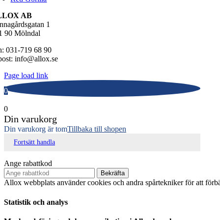
LLOX AB
nnagårdsgatan 1
1 90 Mölndal
n: 031-719 68 90
post: info@allox.se
Page load link
0
0
Din varukorg
Din varukorg är tom
Tillbaka till shopen
Fortsätt handla
Ange rabattkod
Bekräfta
Allox webbplats använder cookies och andra spårtekniker för att för
Statistik och analys