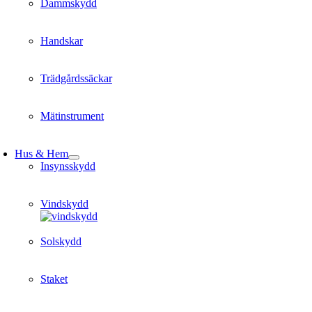
Dammskydd
Handskar
Trädgårdssäckar
Mätinstrument
Hus & Hem
Insynsskydd
Vindskydd
Solskydd
Staket