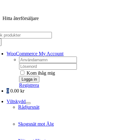
Fortsätt
till
Hitta återförsäljare
innehållet
k
er:
WooCommerce My Account
Username:
Password:
Kom ihåg mig
Registrera
0
0.00
kr
Viltskydd
Rådjursnät
Skogsnät mot Älg