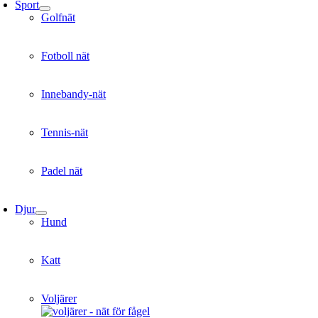
Sport
Golfnät
Fotboll nät
Innebandy-nät
Tennis-nät
Padel nät
Djur
Hund
Katt
Voljärer