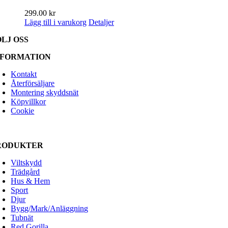
299.00
kr
Lägg till i varukorg
Detaljer
ÖLJ OSS
NFORMATION
Kontakt
Återförsäljare
Montering skyddsnät
Köpvillkor
Cookie
RODUKTER
Viltskydd
Trädgård
Hus & Hem
Sport
Djur
Bygg/Mark/Anläggning
Tubnät
Red Gorilla