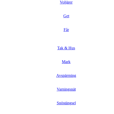
Voljärer
Get
Får
Tak & Hus
Mark
Avspärrning
Varningsnät
Snöstängsel