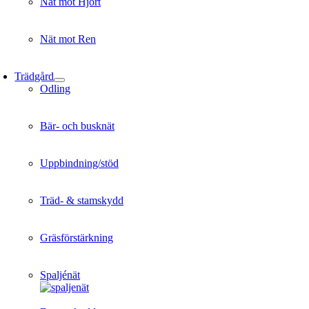
Nät mot Hjort
Nät mot Ren
Trädgård
Odling
Bär- och busknät
Uppbindning/stöd
Träd- & stamskydd
Gräsförstärkning
Spaljénät