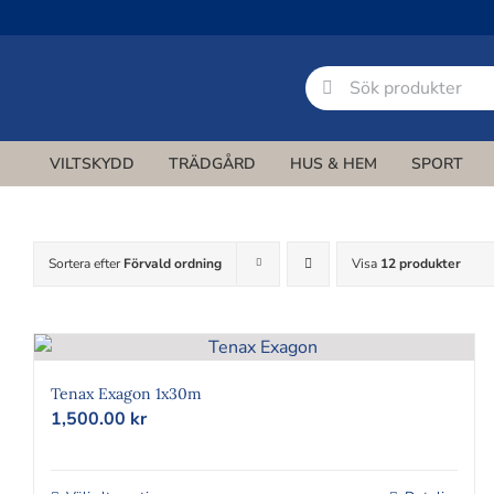
Fortsätt
till
innehållet
Sök
efter:
VILTSKYDD
TRÄDGÅRD
HUS & HEM
SPORT
Sortera efter
Förvald ordning
Visa
12 produkter
Tenax Exagon 1x30m
1,500.00
kr