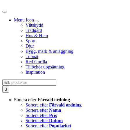
Fortsätt
till
innehållet
Menu Icon
Viltskydd
Trädgård
Hus & Hem
Sport
Djur
Bygg, mark & anläggning
Tubnät
Red Gorilla
Tillbehör uppsättning
Inspiration
Sök
efter:
Sortera efter
Förvald ordning
Sortera efter
Förvald ordning
Sortera efter
Namn
Sortera efter
Pris
Sortera efter
Datum
Sortera efter
Popularitet