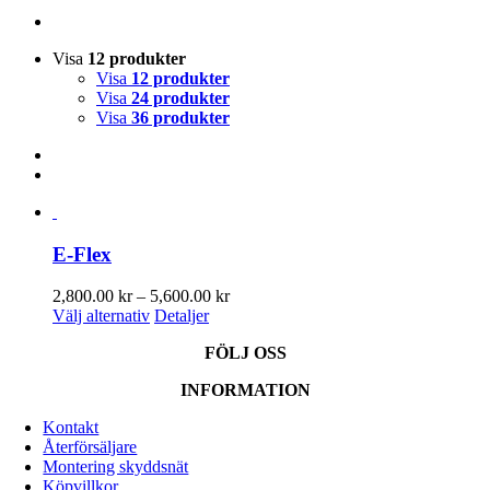
Visa
12 produkter
Visa
12 produkter
Visa
24 produkter
Visa
36 produkter
E-Flex
Prisintervall:
2,800.00
kr
–
5,600.00
kr
Den
2,800.00 kr
Välj alternativ
Detaljer
här
till
FÖLJ OSS
produkten
5,600.00 kr
har
INFORMATION
flera
varianter.
Kontakt
De
Återförsäljare
olika
Montering skyddsnät
alternativen
Köpvillkor