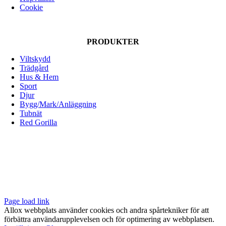
kan
Cookie
väljas
på
produktsidan
PRODUKTER
Viltskydd
Trädgård
Hus & Hem
Sport
Djur
Bygg/Mark/Anläggning
Tubnät
Red Gorilla
ALLOX AB
Lunnagårdsgatan 1
431 90 Mölndal
Tfn: 031-719 68 90
E-post: info@allox.se
Page load link
Allox webbplats använder cookies och andra spårtekniker för att
förbättra användarupplevelsen och för optimering av webbplatsen.