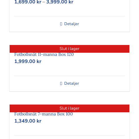
Prisintervall:
1,699.00
kr
–
3,999.00
kr
1,699.00 kr
till
3,999.00 kr
Detaljer
Slut i lager
Fotbollsnät 11-manna Box 120
1,999.00
kr
Detaljer
Slut i lager
Fotbollsnät 7-manna Box 100
1,349.00
kr