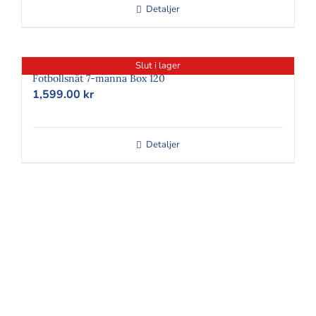
Detaljer
Slut i lager
Fotbollsnät 7-manna Box 120
1,599.00
kr
Detaljer
FÖLJ OSS