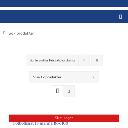
Fortsätt
till
innehållet
Sök
efter:
Sortera efter
Förvald ordning
Visa
12 produkter
Slut i lager
Fotbollsnät 11-manna Box 100