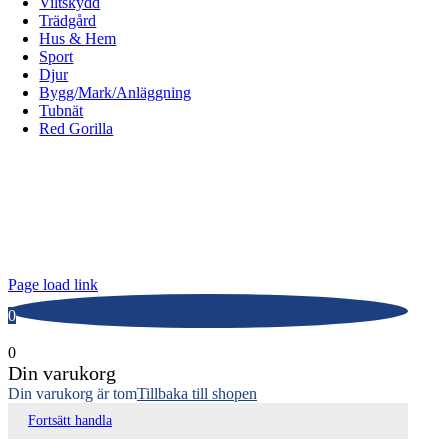
Viltskydd
Trädgård
Hus & Hem
Sport
Djur
Bygg/Mark/Anläggning
Tubnät
Red Gorilla
ALLOX AB
Lunnagårdsgatan 1
431 90 Mölndal
Tfn: 031-719 68 90
E-post: info@allox.se
Page load link
0
0
Din varukorg
Din varukorg är tom
Tillbaka till shopen
Fortsätt handla