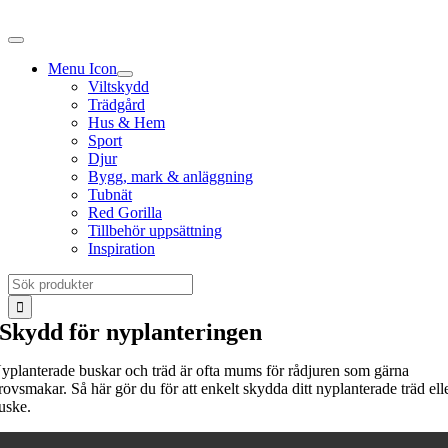
Fortsätt
till
innehållet
Menu Icon
Viltskydd
Trädgård
Hus & Hem
Sport
Djur
Bygg, mark & anläggning
Tubnät
Red Gorilla
Tillbehör uppsättning
Inspiration
Sök
efter:
Skydd för nyplanteringen
yplanterade buskar och träd är ofta mums för rådjuren som gärna
rovsmakar. Så här gör du för att enkelt skydda ditt nyplanterade träd ell
uske.