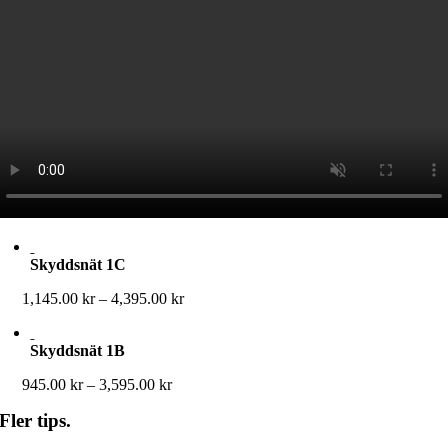
Skyddsnät 1C
Prisintervall:
1,145.00
kr
–
4,395.00
kr
1,145.00 kr
till
Skyddsnät 1B
4,395.00 kr
Prisintervall:
945.00
kr
–
3,595.00
kr
945.00 kr
Fler tips.
till
3,595.00 kr