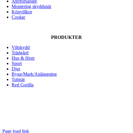
Återförsäljare
Montering skyddsnät
Köpvillkor
Cookie
PRODUKTER
Viltskydd
Trädgård
Hus & Hem
Sport
Djur
Bygg/Mark/Anläggning
Tubnät
Red Gorilla
ALLOX AB
Lunnagårdsgatan 1
431 90 Mölndal
Tfn: 031-719 68 90
E-post: info@allox.se
Page load link