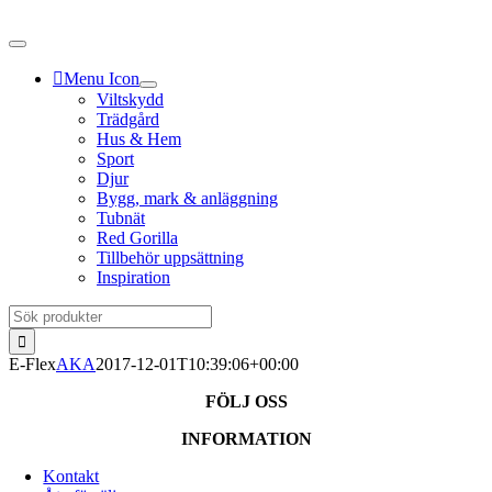
Fortsätt
till
innehållet
Menu Icon
Viltskydd
Trädgård
Hus & Hem
Sport
Djur
Bygg, mark & anläggning
Tubnät
Red Gorilla
Tillbehör uppsättning
Inspiration
Sök
efter:
E-Flex
AKA
2017-12-01T10:39:06+00:00
FÖLJ OSS
INFORMATION
Kontakt