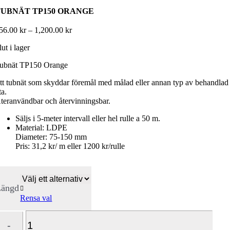
TUBNÄT TP150 ORANGE
Prisintervall:
56.00
kr
–
1,200.00
kr
156.00 kr
lut i lager
till
1,200.00 kr
ubnät TP150 Orange
tt tubnät som skyddar föremål med målad eller annan typ av behandlad
ta.
teranvändbar och återvinningsbar.
Säljs i 5-meter intervall eller hel rulle a 50 m.
Material: LDPE
Diameter: 75-150 mm
Pris: 31,2 kr/ m eller 1200 kr/rulle
Längd

Rensa val
Tubnät
TP150