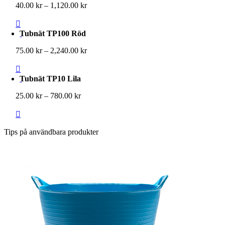
Prisintervall:
40.00
kr
–
1,120.00
kr
40.00 kr
till
1,120.00 kr
Tubnät TP100 Röd
Prisintervall:
75.00
kr
–
2,240.00
kr
75.00 kr
till
2,240.00 kr
Tubnät TP10 Lila
Prisintervall:
25.00
kr
–
780.00
kr
25.00 kr
till
780.00 kr
Tips på användbara produkter