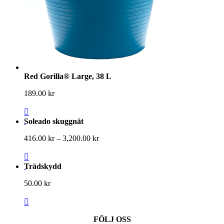
Red Gorilla® Large, 38 L
189.00
kr
Soleado skuggnät
Prisintervall:
416.00
kr
–
3,200.00
kr
416.00 kr
till
3,200.00 kr
Trädskydd
50.00
kr
FÖLJ OSS