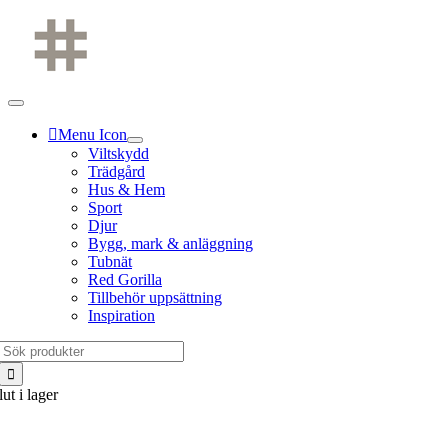
Fortsätt
till
innehållet
Menu Icon
Viltskydd
Trädgård
Hus & Hem
Sport
Djur
Bygg, mark & anläggning
Tubnät
Red Gorilla
Tillbehör uppsättning
Inspiration
Sök
efter:
lut i lager