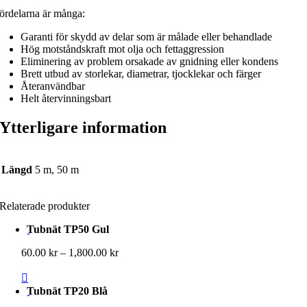
ördelarna är många:
Garanti för skydd av delar som är målade eller behandlade
Hög motståndskraft mot olja och fettaggression
Eliminering av problem orsakade av gnidning eller kondens
Brett utbud av storlekar, diametrar, tjocklekar och färger
Återanvändbar
Helt återvinningsbart
Ytterligare information
Längd
5 m, 50 m
Relaterade produkter
Tubnät TP50 Gul
Prisintervall:
60.00
kr
–
1,800.00
kr
60.00 kr
till
1,800.00 kr
Tubnät TP20 Blå