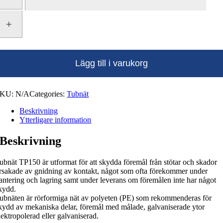
Orange
mängd
Lägg till i varukorg
SKU:
N/A
Categories:
Tubnät
Beskrivning
Ytterligare information
Beskrivning
ubnät TP150 är utformat för att skydda föremål från stötar och skador
rsakade av gnidning av kontakt, något som ofta förekommer under
antering och lagring samt under leverans om föremålen inte har något
kydd.
ubnäten är rörformiga nät av polyeten (PE) som rekommenderas för
kydd av mekaniska delar, föremål med målade, galvaniserade ytor
lektropolerad eller galvaniserad.