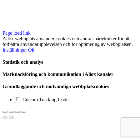
Lunnagårdsgatan 1
431 90 Mölndal
Tfn: 031-719 68 90
E-post: info@allox.se
Page load link
Allox webbplats använder cookies och andra spårtekniker för att
förbättra användarupplevelsen och för optimering av webbplatsen.
Inställningar
Ok
Statistik och analys
Marknadsföring och kommunikation i Allox kanaler
Grundläggande och nödvändiga webbplatscookies
Custom Tracking Code
Till
toppen