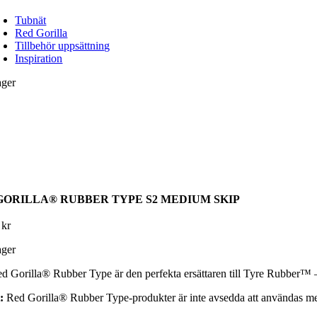
Tubnät
Red Gorilla
Tillbehör uppsättning
Inspiration
ager
GORILLA® RUBBER TYPE S2 MEDIUM SKIP
0
kr
ager
 Gorilla® Rubber Type är den perfekta ersättaren till Tyre Rubber™ – m
:
Red Gorilla® Rubber Type‑produkter är inte avsedda att användas med