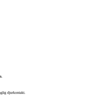
n
.
aglig djurkontakt.