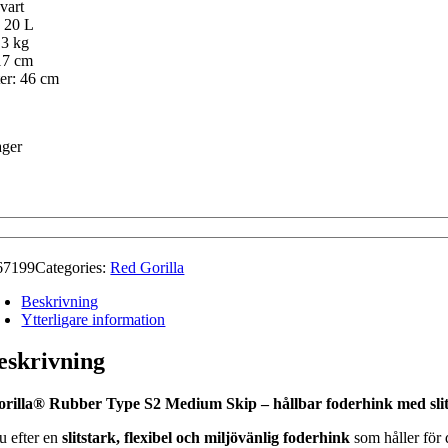
vart
 20 L
,3 kg
17 cm
er: 46 cm
ager
67199
Categories:
Red Gorilla
Beskrivning
Ytterligare information
eskrivning
rilla® Rubber Type S2 Medium Skip – hållbar foderhink med slitst
u efter en
slitstark, flexibel och miljövänlig foderhink
som håller för 