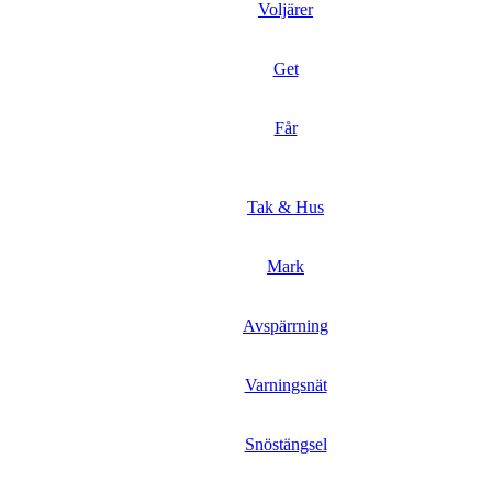
Voljärer
Get
Får
Tak & Hus
Mark
Avspärrning
Varningsnät
Snöstängsel