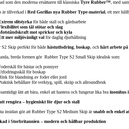
ad som den moderna ersättaren till klassiska
Tyre Rubber™
, med sam
 är tillverkad i
Red Gorillas nya Rubber Type-material
, ett mer håll
Extrem slitstyrka
för både stall och gårdsarbete
Flexibilitet som tål stötar och slag
Motståndskraft mot sprickor och kyla
Ett mer miljövänligt val
för daglig djurhållning
r S2 Skip perfekt för både
hästutfodring
,
boskap
, och
hårt arbete på
unda, breda formen gör Rubber Type S2 Small Skip idealisk som:
Foderskål för hästar och ponnyer
Utfodringsskål för boskap
Hink för blandning av foder eller jord
Praktisk behållare för verktyg, spill, skräp och allroundbruk
samtidigt lätt att bära, enkel att hantera och fungerar lika bra
inomhus i
att rengöra – hygieniskt för djur och stall
äta insidan gör att Rubber Type S2 Medium Skip är
snabb och enkel a
rkad i Storbritannien – modern och hållbar produktion