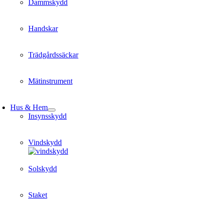
Dammskydd
Handskar
Trädgårdssäckar
Mätinstrument
Hus & Hem
Insynsskydd
Vindskydd
Solskydd
Staket