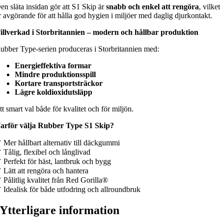
en släta insidan gör att S1 Skip är
snabb och enkel att rengöra
, vilke
r avgörande för att hålla god hygien i miljöer med daglig djurkontakt.
illverkad i Storbritannien – modern och hållbar produktion
ubber Type‑serien produceras i Storbritannien med:
Energieffektiva formar
Mindre produktionsspill
Kortare transportsträckor
Lägre koldioxidutsläpp
tt smart val både för kvalitet och för miljön.
arför välja Rubber Type S1 Skip?
 Mer hållbart alternativ till däckgummi
 Tålig, flexibel och långlivad
 Perfekt för häst, lantbruk och bygg
 Lätt att rengöra och hantera
 Pålitlig kvalitet från Red Gorilla®
 Idealisk för både utfodring och allroundbruk
Ytterligare information