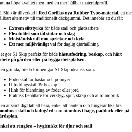
amma höga kvalitet men med en mer hållbar materialprofil.
1 Skip är tillverkad i
Red Gorillas nya Rubber Type-material
, ett me
ållbart alternativ till traditionellt däckgummi. Det innebär att du får:
Extrem slitstyrka
för både stall och gårdsarbete
Flexibilitet som tål stötar och slag
Motståndskraft mot sprickor och kyla
Ett mer miljövänligt val
för daglig djurhållning
et gör S1 Skip perfekt för både
hästutfodring
,
boskap
, och
hårt
rbete på gården eller på byggarbetsplatsen
.
en grunda, breda formen gör S1 Skip idealisk som:
Foderskål för hästar och ponnyer
Utfodringsskål för boskap
Hink för blandning av foder eller jord
Praktisk behållare för verktyg, spill, skräp och allroundbruk
en är samtidigt lätt att bära, enkel att hantera och fungerar lika bra
nomhus i stall och ladugård
som
utomhus i hage, paddock eller på
årdsplan
.
nkel att rengöra – hygieniskt för djur och stall