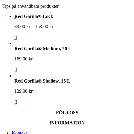
Tips på användbara produkter
Red Gorilla® Lock
Prisintervall:
89.00
kr
–
159.00
kr
89.00 kr
till
159.00 kr
Red Gorilla® Medium, 26 L
169.00
kr
Red Gorilla® Shallow, 15 L
129.00
kr
FÖLJ OSS
INFORMATION
Kontakt