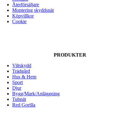
Återförsäljare
Montering skyddsnät
Köpvillkor
Cookie
PRODUKTER
Viltskydd
Trädgård
Hus & Hem
Sport
Djur
Bygg/Mark/Anläggning
Tubnät
Red Gorilla
ALLOX AB
Lunnagårdsgatan 1
431 90 Mölndal
Tfn: 031-719 68 90