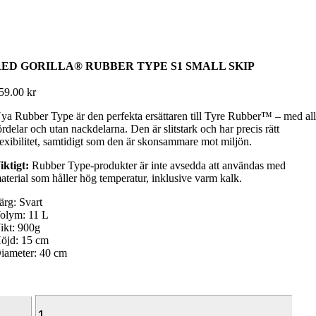
RED GORILLA® RUBBER TYPE S1 SMALL SKIP
59.00
kr
ya Rubber Type är den perfekta ersättaren till Tyre Rubber™ – med al
ördelar och utan nackdelarna. Den är slitstark och har precis rätt
lexibilitet, samtidigt som den är skonsammare mot miljön.
iktigt:
Rubber Type‑produkter är inte avsedda att användas med
aterial som håller hög temperatur, inklusive varm kalk.
ärg: Svart
olym: 11 L
ikt: 900g
öjd: 15 cm
iameter: 40 cm
Red