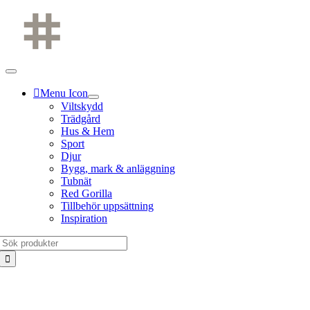
Fortsätt
till
innehållet
Menu Icon
Viltskydd
Trädgård
Hus & Hem
Sport
Djur
Bygg, mark & anläggning
Tubnät
Red Gorilla
Tillbehör uppsättning
Inspiration
Sök
efter: