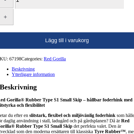
Gorilla®
Rubber
Type
S1
Small
Skip
Lägg till i varukorg
mängd
SKU:
67198
Categories:
Red Gorilla
Beskrivning
Ytterligare information
Beskrivning
ed Gorilla® Rubber Type S1 Small Skip – hållbar foderhink med
litstyrka och flexibilitet
etar du efter en
slitstark, flexibel och miljövänlig foderhink
som håll
ör daglig användning i stall, ladugård och på gårdsplanen? Då är
Red
orilla® Rubber Type S1 Small Skip
det perfekta valet. Den är
tvecklad som den moderna ersättaren till klassiska
Tyre Rubber™
, m