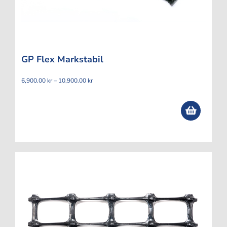
GP Flex Markstabil
Prisintervall:
6,900.00
kr
–
10,900.00
kr
6,900.00 kr
till
10,900.00 kr