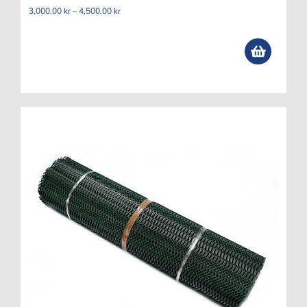
Prisintervall:
3,000.00
kr
–
4,500.00
kr
3,000.00 kr
till
4,500.00 kr