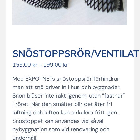
SNÖSTOPPSRÖR/VENTILA
Prisintervall:
159.00
kr
–
199.00
kr
159.00 kr
Med EXPO-NETs snöstoppsrör förhindrar
till
199.00 kr
man att snö driver in i hus och byggnader.
Snön blåser inte rakt igenom, utan ”fastnar”
i röret. När den smälter blir det åter fri
luftning och luften kan cirkulera fritt igen.
Snöstoppet kan användas vid såväl
nybyggnation som vid renovering och
underhåll.