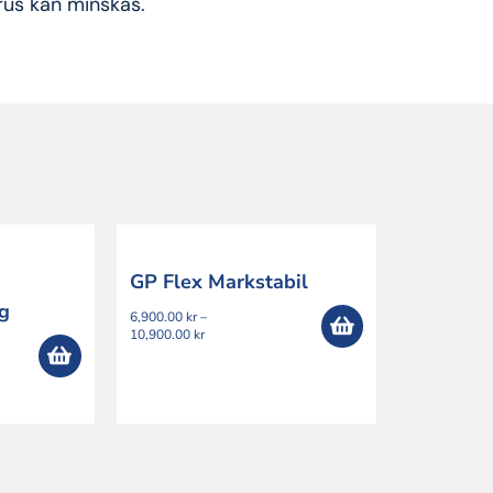
rus kan minskas.
GP Flex Markstabil
g
6,900.00
kr
–
Prisintervall:
10,900.00
kr
6,900.00 kr
till
10,900.00 kr