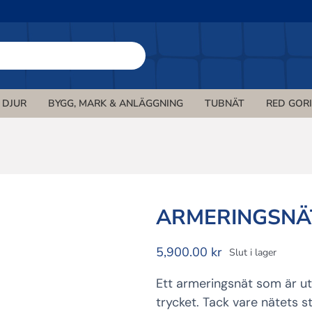
DJUR
BYGG, MARK & ANLÄGGNING
TUBNÄT
RED GOR
 mot Älg
d
Avspärrningsnät
Uppbindning/stöd
Innebandy-nät
Voljärer
Varningsnät
Nät mot Hjort
Solskydd
Träd- &
Tennis-
Get
KNÄT
ATT
ER
VILTSKYDD ÄLG
VINDSKYDD
AVSPÄRRNING
NÄT INNEBANDY
UPPBINDNING
VOLJÄRER
VARNINGSNÄT
VILTSKYDD HJOR
SOLSKYDD
N
ARMERINGSNÄ
Handskar
Trädgår
5,900.00
kr
Slut i lager
DD
HANDSKAR
Ett armeringsnät som är utf
trycket. Tack vare nätets s