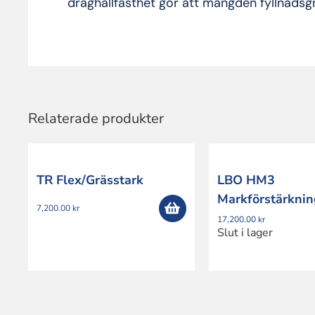
draghållfasthet gör att mängden fyllnadsg
Relaterade produkter
TR Flex/Grässtark
LBO HM3
Markförstärknin
7,200.00
kr
17,200.00
kr
Slut i lager