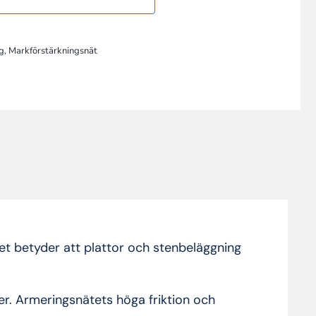
g
,
Markförstärkningsnät
ket betyder att plattor och stenbeläggning
ier. Armeringsnätets höga friktion och