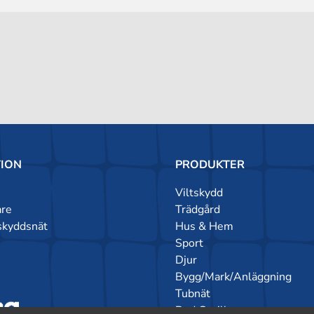
ION
PRODUKTER
Viltskydd
are
Trädgård
skyddsnät
Hus & Hem
Sport
Djur
Bygg/Mark/Anläggning
Tubnät
Red Gorilla