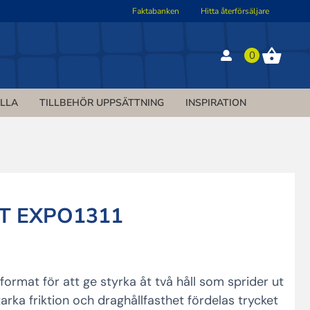
Faktabanken
Hitta återförsäljare
0
ILLA
TILLBEHÖR UPPSÄTTNING
INSPIRATION
 stamskydd
nät
Snöstängsel
Nät mot Ren
Staket
Gräsförstärkning
Padel nät
Får
Mullvadsnät
T
ÄT TENNIS
TRÄD- &
GET
SNÖSTÄNGSEL
VILTSKYDD REN
STAKET
NÄT PADEL
GRÄSNÄT
MULLVADSNÄT
FÅR
STAMSKYDD
T EXPO1311
dssäckar
Mätinstrument
SÄCKAR
MÄTINSTRUMENT
ormat för att ge styrka åt två håll som sprider ut
tarka friktion och draghållfasthet fördelas trycket