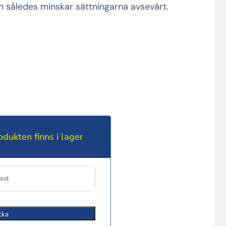
h således minskar sättningarna avsevärt.
dukten finns i lager