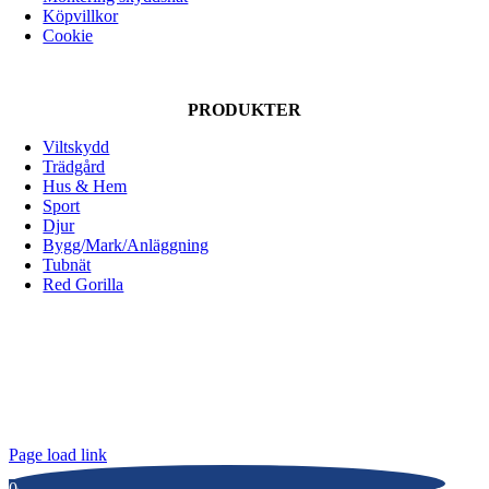
Köpvillkor
Cookie
PRODUKTER
Viltskydd
Trädgård
Hus & Hem
Sport
Djur
Bygg/Mark/Anläggning
Tubnät
Red Gorilla
ALLOX AB
Lunnagårdsgatan 1
431 90 Mölndal
Tfn: 031-719 68 90
E-post: info@allox.se
Page load link
0