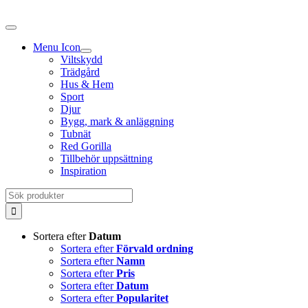
Fortsätt
till
innehållet
Menu Icon
Viltskydd
Trädgård
Hus & Hem
Sport
Djur
Bygg, mark & anläggning
Tubnät
Red Gorilla
Tillbehör uppsättning
Inspiration
Sök
efter:
Sortera efter
Datum
Sortera efter
Förvald ordning
Sortera efter
Namn
Sortera efter
Pris
Sortera efter
Datum
Sortera efter
Popularitet