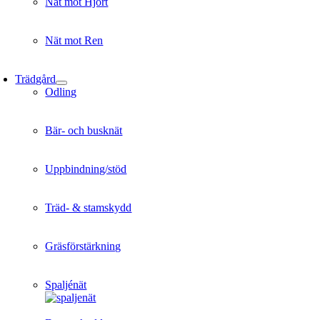
Nät mot Hjort
Nät mot Ren
Trädgård
Odling
Bär- och busknät
Uppbindning/stöd
Träd- & stamskydd
Gräsförstärkning
Spaljénät