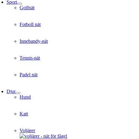
Sport
Golfnät
Fotboll nät
Innebandy-nät
Tennis-nät
Padel nät
Djur
Hund
Katt
Voljärer