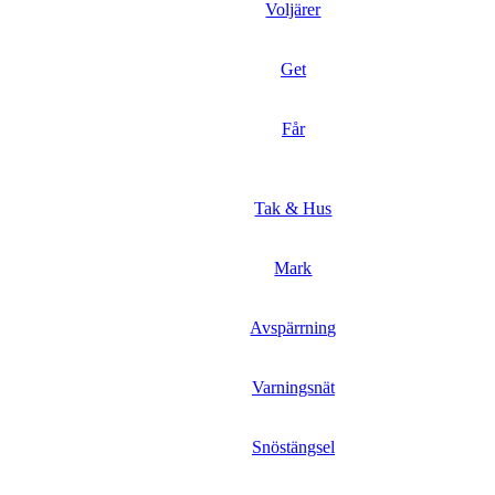
Voljärer
Get
Får
Tak & Hus
Mark
Avspärrning
Varningsnät
Snöstängsel