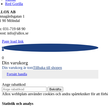
Red Gorilla
LLOX AB
nnagårdsgatan 1
1 90 Mölndal
n: 031-719 68 90
post: info@allox.se
Page load link
0
0
Din varukorg
Din varukorg är tom
Tillbaka till shopen
Fortsätt handla
Ange rabattkod
Bekräfta
Allox webbplats använder cookies och andra spårtekniker för att för
Statistik och analys