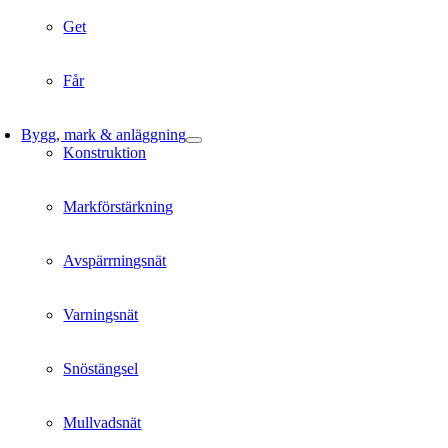
Get
Får
Bygg, mark & anläggning
Konstruktion
Markförstärkning
Avspärrningsnät
Varningsnät
Snöstängsel
Mullvadsnät