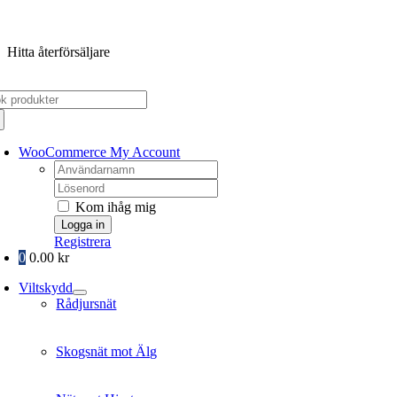
Fortsätt
till
Hitta återförsäljare
innehållet
k
er:
WooCommerce My Account
Username:
Password:
Kom ihåg mig
Registrera
0
0.00
kr
Viltskydd
Rådjursnät
Skogsnät mot Älg