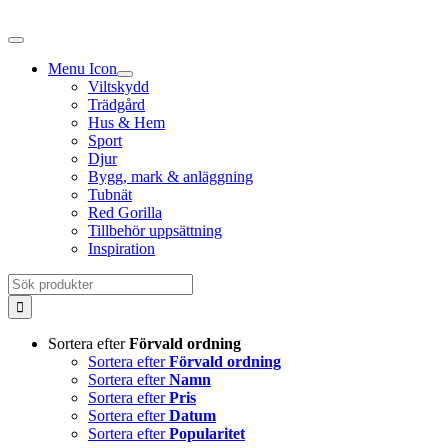
Fortsätt
till
innehållet
Menu Icon
Viltskydd
Trädgård
Hus & Hem
Sport
Djur
Bygg, mark & anläggning
Tubnät
Red Gorilla
Tillbehör uppsättning
Inspiration
Sök
efter:
Sortera efter
Förvald ordning
Sortera efter
Förvald ordning
Sortera efter
Namn
Sortera efter
Pris
Sortera efter
Datum
Sortera efter
Popularitet