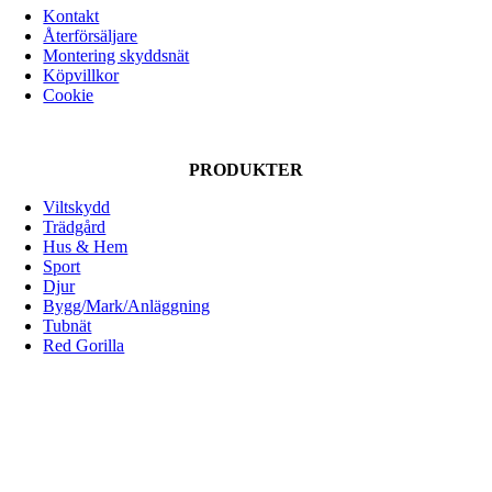
varianter.
Kontakt
De
Återförsäljare
olika
Montering skyddsnät
alternativen
Köpvillkor
kan
Cookie
väljas
på
produktsidan
PRODUKTER
Viltskydd
Trädgård
Hus & Hem
Sport
Djur
Bygg/Mark/Anläggning
Tubnät
Red Gorilla
ALLOX AB
Lunnagårdsgatan 1
431 90 Mölndal
Tfn: 031-719 68 90
E-post: info@allox.se