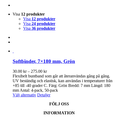
Visa
12 produkter
Visa
12 produkter
Visa
24 produkter
Visa
36 produkter
Softbinder, 7×180 mm, Grön
Prisintervall:
30.00
kr
–
275.00
kr
30.00 kr
Flexibelt buntband som går att återanvändas gång på gång.
till
UV beständig och elastisk, kan användas i temperaturer från
275.00 kr
+85 till -40 grader C. Färg: Grön Bredd: 7 mm Längd: 180
mm Antal: 4-pack, 50-pack
Den
Välj alternativ
Detaljer
här
FÖLJ OSS
produkten
har
INFORMATION
flera