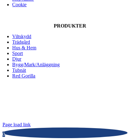
kan
Cookie
väljas
på
produktsidan
PRODUKTER
Viltskydd
Trädgård
Hus & Hem
Sport
Djur
Bygg/Mark/Anläggning
Tubnät
Red Gorilla
ALLOX AB
Lunnagårdsgatan 1
431 90 Mölndal
Tfn: 031-719 68 90
E-post: info@allox.se
Page load link
0