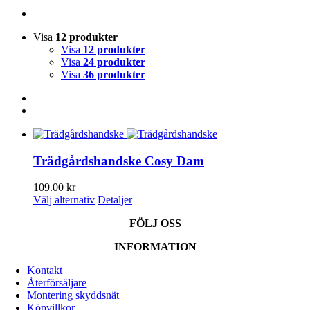
Visa
12 produkter
Visa
12 produkter
Visa
24 produkter
Visa
36 produkter
Trädgårdshandske Cosy Dam
109.00
kr
Den
Välj alternativ
Detaljer
här
FÖLJ OSS
produkten
har
INFORMATION
flera
varianter.
Kontakt
De
Återförsäljare
olika
Montering skyddsnät
alternativen
Köpvillkor