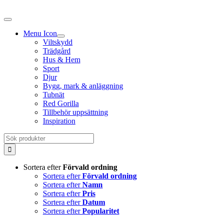
Fortsätt
till
innehållet
Menu Icon
Viltskydd
Trädgård
Hus & Hem
Sport
Djur
Bygg, mark & anläggning
Tubnät
Red Gorilla
Tillbehör uppsättning
Inspiration
Sök
efter:
Sortera efter
Förvald ordning
Sortera efter
Förvald ordning
Sortera efter
Namn
Sortera efter
Pris
Sortera efter
Datum
Sortera efter
Popularitet