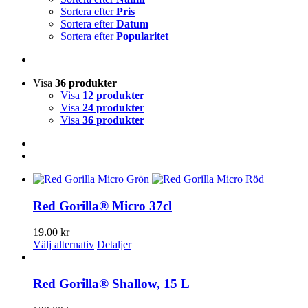
Sortera efter
Pris
Sortera efter
Datum
Sortera efter
Popularitet
Visa
36 produkter
Visa
12 produkter
Visa
24 produkter
Visa
36 produkter
Red Gorilla® Micro 37cl
19.00
kr
Den
Välj alternativ
Detaljer
här
produkten
har
Red Gorilla® Shallow, 15 L
flera
varianter.