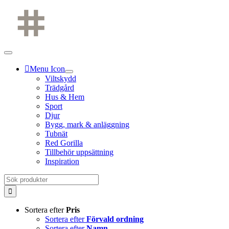
Fortsätt
till
innehållet
Menu Icon
Viltskydd
Trädgård
Hus & Hem
Sport
Djur
Bygg, mark & anläggning
Tubnät
Red Gorilla
Tillbehör uppsättning
Inspiration
Sök
efter:
Sortera efter
Pris
Sortera efter
Förvald ordning
Sortera efter
Namn