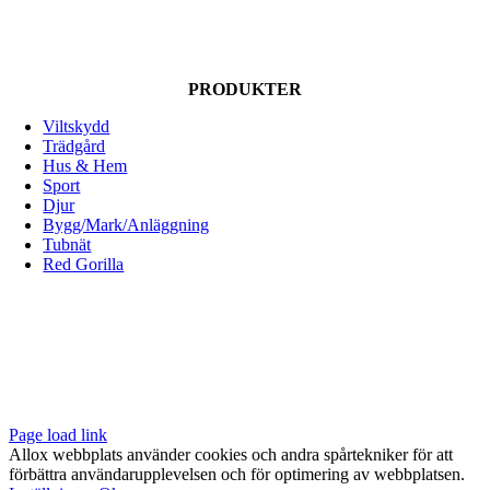
produktsidan
PRODUKTER
Viltskydd
Trädgård
Hus & Hem
Sport
Djur
Bygg/Mark/Anläggning
Tubnät
Red Gorilla
ALLOX AB
Lunnagårdsgatan 1
431 90 Mölndal
Tfn: 031-719 68 90
E-post: info@allox.se
Page load link
Allox webbplats använder cookies och andra spårtekniker för att
förbättra användarupplevelsen och för optimering av webbplatsen.