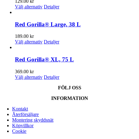
129.00
kr
De
Den
Välj alternativ
Detaljer
olika
här
alternativen
produkten
kan
har
Red Gorilla® Large, 38 L
väljas
flera
på
varianter.
189.00
kr
produktsidan
De
Den
Välj alternativ
Detaljer
olika
här
alternativen
produkten
kan
har
Red Gorilla® XL, 75 L
väljas
flera
på
varianter.
369.00
kr
produktsidan
De
Den
Välj alternativ
Detaljer
olika
här
alternativen
FÖLJ OSS
produkten
kan
har
väljas
INFORMATION
flera
på
varianter.
produktsidan
Kontakt
De
Återförsäljare
olika
Montering skyddsnät
alternativen
Köpvillkor
kan
Cookie
väljas
på