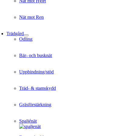
Nät mot Hjort
Nät mot Ren
Trädgård
Odling
Bär- och busknät
Uppbindning/stöd
Träd- & stamskydd
Gräsförstärkning
Spaljénät