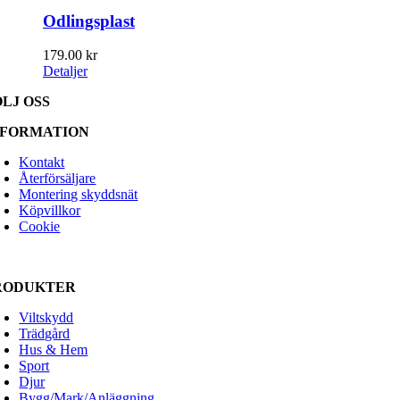
Odlingsplast
179.00
kr
Detaljer
ÖLJ OSS
NFORMATION
Kontakt
Återförsäljare
Montering skyddsnät
Köpvillkor
Cookie
RODUKTER
Viltskydd
Trädgård
Hus & Hem
Sport
Djur
Bygg/Mark/Anläggning