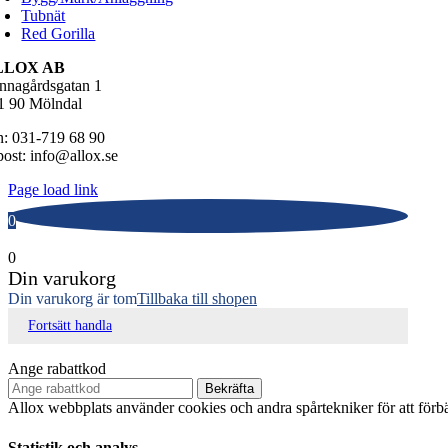
Tubnät
Red Gorilla
LLOX AB
nnagårdsgatan 1
1 90 Mölndal
n: 031-719 68 90
post: info@allox.se
Page load link
0
0
Din varukorg
Din varukorg är tom
Tillbaka till shopen
Fortsätt handla
Ange rabattkod
Bekräfta
Allox webbplats använder cookies och andra spårtekniker för att för
Statistik och analys