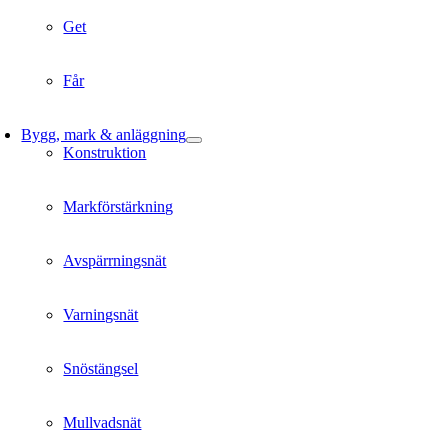
Get
Får
Bygg, mark & anläggning
Konstruktion
Markförstärkning
Avspärrningsnät
Varningsnät
Snöstängsel
Mullvadsnät