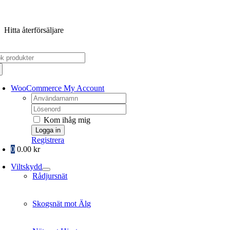
Fortsätt
till
Hitta återförsäljare
innehållet
k
er:
WooCommerce My Account
Username:
Password:
Kom ihåg mig
Registrera
0
0.00
kr
Viltskydd
Rådjursnät
Skogsnät mot Älg