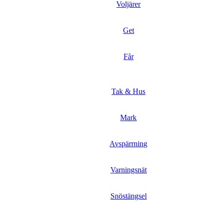
Voljärer
Get
Får
Tak & Hus
Mark
Avspärrning
Varningsnät
Snöstängsel