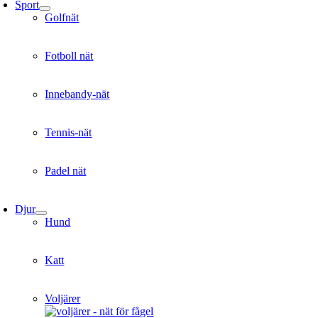
Sport
Golfnät
Fotboll nät
Innebandy-nät
Tennis-nät
Padel nät
Djur
Hund
Katt
Voljärer