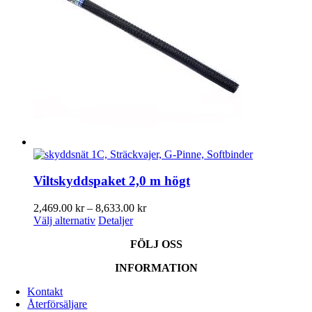
De
olika
alternativen
kan
väljas
på
produktsidan
Viltskyddspaket 2,0 m högt
Prisintervall:
2,469.00
kr
–
8,633.00
kr
Den
2,469.00 kr
Välj alternativ
Detaljer
här
till
FÖLJ OSS
produkten
8,633.00 kr
har
INFORMATION
flera
varianter.
Kontakt
De
Återförsäljare
olika