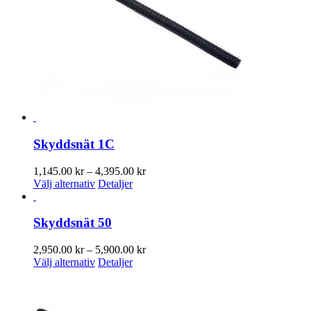
alternativen
kan
väljas
på
produktsidan
Skyddsnät 1C
Prisintervall:
1,145.00
kr
–
4,395.00
kr
Den
1,145.00 kr
Välj alternativ
Detaljer
här
till
produkten
4,395.00 kr
har
Skyddsnät 50
flera
varianter.
Prisintervall:
2,950.00
kr
–
5,900.00
kr
De
Den
2,950.00 kr
Välj alternativ
Detaljer
olika
här
till
alternativen
produkten
5,900.00 kr
kan
har
väljas