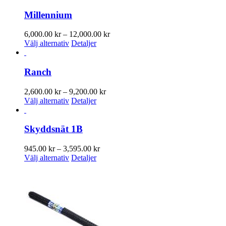
kan
12,900.00 kr
väljas
Millennium
på
produktsidan
Prisintervall:
6,000.00
kr
–
12,000.00
kr
Den
6,000.00 kr
Välj alternativ
Detaljer
här
till
produkten
12,000.00 kr
har
Ranch
flera
varianter.
Prisintervall:
2,600.00
kr
–
9,200.00
kr
De
Den
2,600.00 kr
Välj alternativ
Detaljer
olika
här
till
alternativen
produkten
9,200.00 kr
kan
har
Skyddsnät 1B
väljas
flera
på
varianter.
Prisintervall:
945.00
kr
–
3,595.00
kr
produktsidan
De
Den
945.00 kr
Välj alternativ
Detaljer
olika
här
till
alternativen
produkten
3,595.00 kr
kan
har
väljas
flera
på
varianter.
produktsidan
De
olika