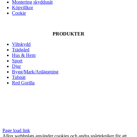
Montering skyddsnät
alternativen
Köpvillkor
kan
Cookie
väljas
på
produktsidan
PRODUKTER
Viltskydd
Trädgård
Hus & Hem
Sport
Djur
Bygg/Mark/Anläggning
Tubnät
Red Gorilla
ALLOX AB
Lunnagårdsgatan 1
431 90 Mölndal
Tfn: 031-719 68 90
E-post: info@allox.se
Page load link
Allox webbplats använder cookies och andra spårtekniker för att