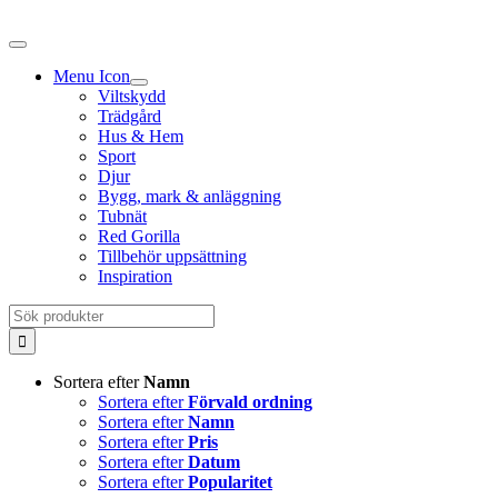
Fortsätt
till
innehållet
Menu Icon
Viltskydd
Trädgård
Hus & Hem
Sport
Djur
Bygg, mark & anläggning
Tubnät
Red Gorilla
Tillbehör uppsättning
Inspiration
Sök
efter:
Sortera efter
Namn
Sortera efter
Förvald ordning
Sortera efter
Namn
Sortera efter
Pris
Sortera efter
Datum
Sortera efter
Popularitet