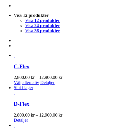
Visa
12 produkter
Visa
12 produkter
Visa
24 produkter
Visa
36 produkter
C-Flex
Prisintervall:
2,800.00
kr
–
12,900.00
kr
Den
2,800.00 kr
Välj alternativ
Detaljer
här
till
Slut i lager
produkten
12,900.00 kr
har
flera
D-Flex
varianter.
De
Prisintervall:
2,800.00
kr
–
12,900.00
kr
olika
2,800.00 kr
Detaljer
alternativen
till