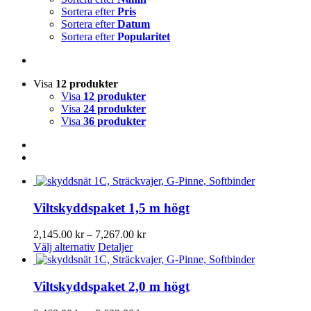
Sortera efter
Pris
Sortera efter
Datum
Sortera efter
Popularitet
Visa
12 produkter
Visa
12 produkter
Visa
24 produkter
Visa
36 produkter
Viltskyddspaket 1,5 m högt
Prisintervall:
2,145.00
kr
–
7,267.00
kr
Den
2,145.00 kr
Välj alternativ
Detaljer
här
till
produkten
7,267.00 kr
har
Viltskyddspaket 2,0 m högt
flera
varianter.