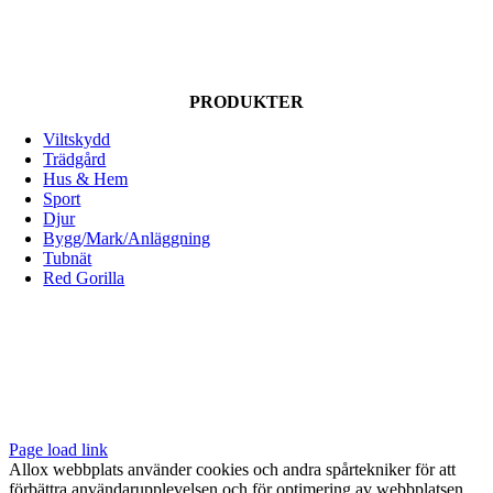
på
produktsidan
PRODUKTER
Viltskydd
Trädgård
Hus & Hem
Sport
Djur
Bygg/Mark/Anläggning
Tubnät
Red Gorilla
ALLOX AB
Lunnagårdsgatan 1
431 90 Mölndal
Tfn: 031-719 68 90
E-post: info@allox.se
Page load link
Allox webbplats använder cookies och andra spårtekniker för att
förbättra användarupplevelsen och för optimering av webbplatsen.