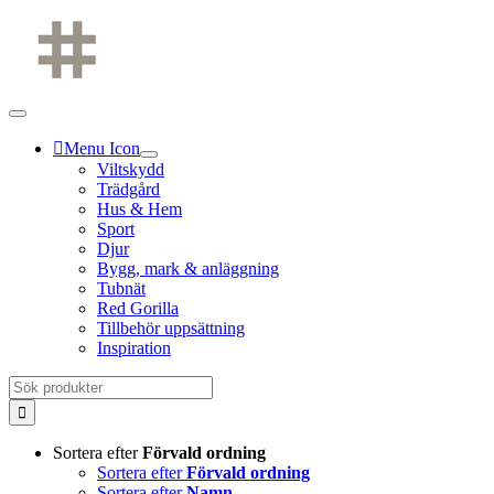
Fortsätt
till
innehållet
Menu Icon
Viltskydd
Trädgård
Hus & Hem
Sport
Djur
Bygg, mark & anläggning
Tubnät
Red Gorilla
Tillbehör uppsättning
Inspiration
Sök
efter:
Sortera efter
Förvald ordning
Sortera efter
Förvald ordning
Sortera efter
Namn