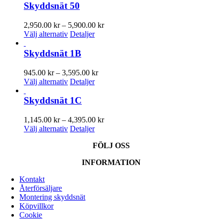
olika
produkten
9,200.00 kr
Skyddsnät 50
alternativen
har
kan
flera
Prisintervall:
2,950.00
kr
–
5,900.00
kr
väljas
varianter.
Den
2,950.00 kr
Välj alternativ
Detaljer
på
De
här
till
produktsidan
olika
produkten
5,900.00 kr
Skyddsnät 1B
alternativen
har
kan
flera
Prisintervall:
945.00
kr
–
3,595.00
kr
väljas
varianter.
Den
945.00 kr
Välj alternativ
Detaljer
på
De
här
till
produktsidan
olika
produkten
3,595.00 kr
Skyddsnät 1C
alternativen
har
kan
flera
Prisintervall:
1,145.00
kr
–
4,395.00
kr
väljas
varianter.
Den
1,145.00 kr
Välj alternativ
Detaljer
på
De
här
till
produktsidan
olika
FÖLJ OSS
produkten
4,395.00 kr
alternativen
har
kan
INFORMATION
flera
väljas
varianter.
på
Kontakt
De
produktsidan
Återförsäljare
olika
Montering skyddsnät
alternativen
Köpvillkor
kan
Cookie
väljas