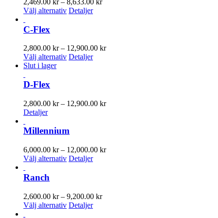
Prisintervall:
2,469.00
kr
–
8,633.00
kr
De
Den
2,469.00 kr
Välj alternativ
Detaljer
olika
här
till
alternativen
produkten
8,633.00 kr
C-Flex
kan
har
väljas
flera
Prisintervall:
2,800.00
kr
–
12,900.00
kr
på
varianter.
Den
2,800.00 kr
Välj alternativ
Detaljer
produktsidan
De
här
till
Slut i lager
olika
produkten
12,900.00 kr
alternativen
har
D-Flex
kan
flera
väljas
varianter.
Prisintervall:
2,800.00
kr
–
12,900.00
kr
på
De
2,800.00 kr
Detaljer
produktsidan
olika
till
alternativen
12,900.00 kr
Millennium
kan
väljas
Prisintervall:
6,000.00
kr
–
12,000.00
kr
på
Den
6,000.00 kr
Välj alternativ
Detaljer
produktsidan
här
till
produkten
12,000.00 kr
Ranch
har
flera
Prisintervall:
2,600.00
kr
–
9,200.00
kr
varianter.
Den
2,600.00 kr
Välj alternativ
Detaljer
De
här
till