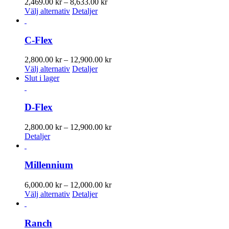
Prisintervall:
2,469.00
kr
–
8,633.00
kr
De
Den
2,469.00 kr
Välj alternativ
Detaljer
olika
här
till
alternativen
produkten
8,633.00 kr
kan
har
C-Flex
väljas
flera
på
varianter.
Prisintervall:
2,800.00
kr
–
12,900.00
kr
produktsidan
De
Den
2,800.00 kr
Välj alternativ
Detaljer
olika
här
till
Slut i lager
alternativen
produkten
12,900.00 kr
kan
har
väljas
flera
D-Flex
på
varianter.
produktsidan
De
Prisintervall:
2,800.00
kr
–
12,900.00
kr
olika
2,800.00 kr
Detaljer
alternativen
till
kan
12,900.00 kr
väljas
Millennium
på
produktsidan
Prisintervall:
6,000.00
kr
–
12,000.00
kr
Den
6,000.00 kr
Välj alternativ
Detaljer
här
till
produkten
12,000.00 kr
har
Ranch