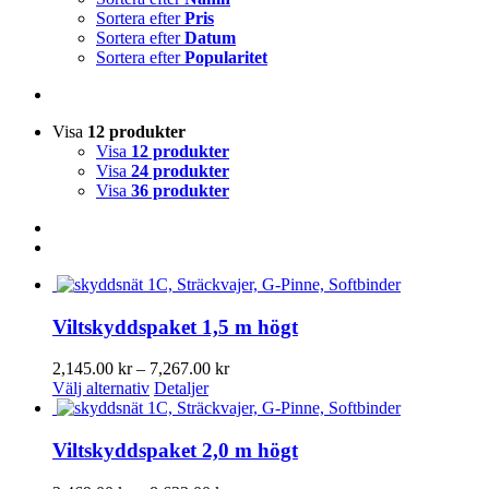
Sortera efter
Pris
Sortera efter
Datum
Sortera efter
Popularitet
Visa
12 produkter
Visa
12 produkter
Visa
24 produkter
Visa
36 produkter
Viltskyddspaket 1,5 m högt
Prisintervall:
2,145.00
kr
–
7,267.00
kr
Den
2,145.00 kr
Välj alternativ
Detaljer
här
till
produkten
7,267.00 kr
har
Viltskyddspaket 2,0 m högt
flera
varianter.