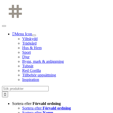
Fortsätt
till
innehållet
Menu Icon
Viltskydd
Trädgård
Hus & Hem
Sport
Djur
Bygg, mark & anläggning
Tubnät
Red Gorilla
Tillbehör uppsättning
Inspiration
Sök
efter:
Sortera efter
Förvald ordning
Sortera efter
Förvald ordning
Sortera efter
Namn