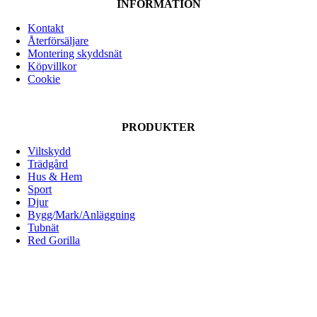
väljas
INFORMATION
flera
på
varianter.
produktsidan
Kontakt
De
Återförsäljare
olika
Montering skyddsnät
alternativen
Köpvillkor
kan
Cookie
väljas
på
produktsidan
PRODUKTER
Viltskydd
Trädgård
Hus & Hem
Sport
Djur
Bygg/Mark/Anläggning
Tubnät
Red Gorilla
ALLOX AB
Lunnagårdsgatan 1
431 90 Mölndal
Tfn: 031-719 68 90